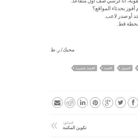
عطوبة، أنا كرسي صف أول متقاعد.
 أفوز بحدثاء المواقع؟
جد أو صدر لاعب.
لمحطة قط.
محبك/ ر. ط
#شوق
#قصة
#قصة_قصيرة
السابق:
تكوين المكتبة