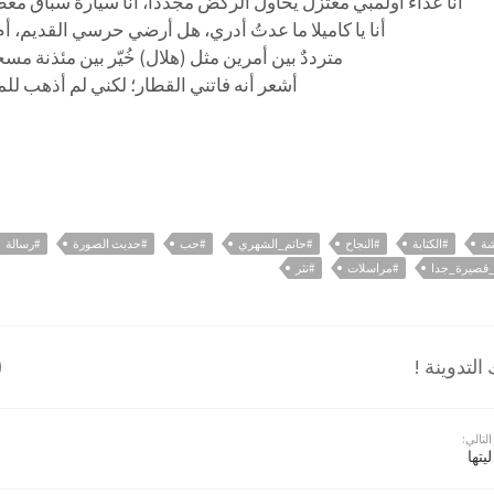
أنا عدّاء أولمبي معتزل يحاول الركض مجددا، أنا سيارة سباق م
أنا يا كاميلا ما عدتُ أدري، هل أرضي حرسي القديم، أم
مترددٌ بين أمرين مثل (هلال) خُيّر بين مئذنة مس
أشعر أنه فاتني القطار؛ لكني لم أذهب ل
شة
#الكتابة
#النجاح
#حاتم_الشهري
#حب
#حديث الصورة
#رسالة
قصيرة_جدا
#مراسلات
#نثر
لتدوينة !
التالي:
ليتها