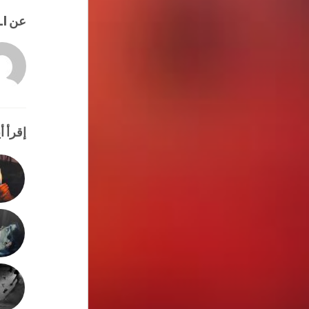
عن HATEM ALI
إقرأ أي