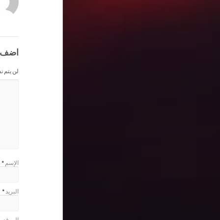
اضف 
لن يتم ن
الإسم
*
البريد
*
الموقع