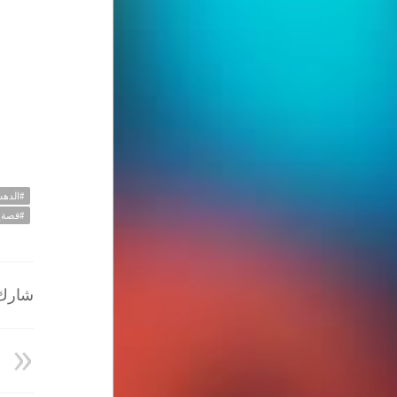
#الده
#قصة_
شارك ا