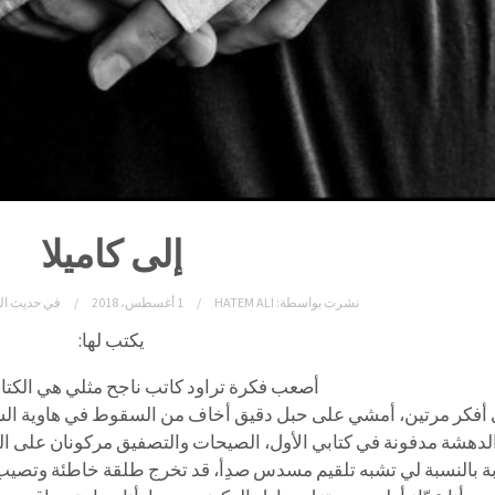
إلى كاميلا
نشرت بواسطة:
HATEM ALI
1 أغسطس، 2018
في
حديث ال
يكتب لها:
أصعب فكرة تراود كاتب ناجح مثلي هي الكتاب
 أفكر مرتين، أمشي على حبل دقيق أخاف من السقوط في هاوية الس
لدهشة مدفونة في كتابي الأول، الصيحات والتصفيق مركونان على ال
بة بالنسبة لي تشبه تلقيم مسدس صدِأ، قد تخرج طلقة خاطئة وتصيب 