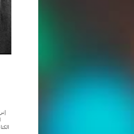
إني
ا
الكتا