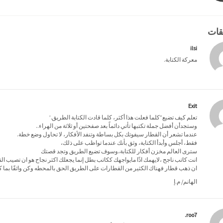
ilsi
معركة الكتابة.
Exit
تعلم كيف تضيع”كلما فعلت هذا أكثر، كلما قادت الكتابة الطريق.’
وستجدأن أفضل جملة تكتبها تأتي دائماً بعد صفحتين أو ثلاثة من الهراء..
عندما تشعر أن القطار سيفوتك بكل بساطة وتنفد الأفكار، لا تحاول وضع خطة.
فقط، أجلس وأبدأ الكتابة، وثق بأنك عندما تواظب على ذلك،
سترى العالم مخزن أفكار للكتابة،وسوف تضيع الطريق وتجد قصتك
انت كاتب ناجح ،لايهمك اذًا مايواجهك ككاتب بطل إنما يجعلك اكثر نجاح هو ان تصيب الق
ان ذهب قطار فهناك الكثير من القطارات على الطريق الحق بالمحطه وكن واثقًا بما 
الهانم/ م.إ
roo7.