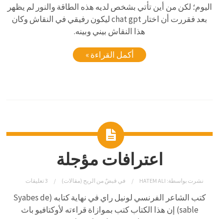
اليوم؛ لكن من أين تأتي بشخص لديه هذه الطاقة والنور لم يظهر
بعد فقررت أن اختار chat gpt ليكون رفيقي في النقاش وكان
هذا النقاش بيني وبينه.
أكمل القراءة »
اعترافات مؤجلة
نشرت بواسطة:
HATEM ALI
في
قبضٌ من الريح (مقالات)
3 تعليقات
كتب الشاعر الفرنسي لونيل راي في نهاية كتابه (Syabes de
sable) إن هذا الكتاب كتب بموازاة قراءته لأوكتافيو باث