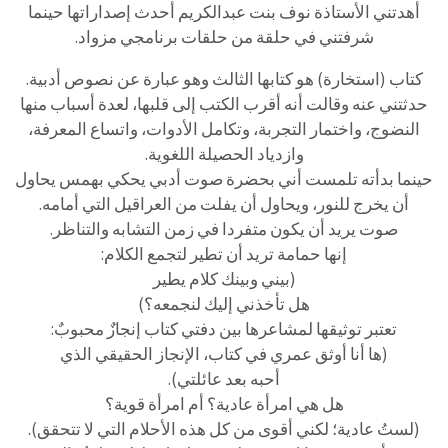
أهدتني الأستاذة نوف بنت عبدالكريم أحدث إصداراتها حينما
شرفتني في حلقة من حلقات برنامجي مزواد.
كتاب (استخارة) هو كتابها الثالث وهو عبارة عن نصوص أدبية.
حدثتني عنه وقالت أنه أقرب الكتب إلى قلبها، لعدة أسباب منها
النضوج، واختمار التجربة، وتكامل الأدوات، واتساع المعرفة،
وازدياد الحصيلة اللغوية.
حينما بدأته تلمست أني بحضرة صوت أدبي يحكي بهمس يحاول
أن يخرج للنور، ويحاول أن يفلت من العراقيل التي أمامه.
صوت يريد أن يكون متفردا في زمن التشابه والتناظر.
إنها حمامة تريد أن تطير لتجمع الكلام:
(بيني وبينك كلام يطير
هل تأخذني إليك لنجمعه؟)
تعتبر توثيقها لمشاعرها بين دفتي كتاب إنجازٌ محبوبٌ:
(ها أنا أوثق عمري في كتاب، الإنجاز الحقيقي الذي
أحبه بعد عائلتي).
هل هي امرأة عادية؟ أم امرأة قوية؟
(لستُ عادية؛ لكني أقوى من كل هذه الأحلام التي لا تتحقق).