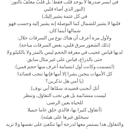
في أيسر صدرها لا يوجد قلب فقط؛ بل قلبٌ مغلفٌ بالنور:
(النور الذي أضاء قلبي
في كل عتمة يشير إليك)
قلبها لا يشير للشمال كما البوصلة إنه يشير إليه وحسب فهو
شمالها أينما كان.
ولأول مرة أعرف أن هناك نوع من السرقات حلال:
(ذلك الشعور سرق قلبي، بعض السرقات مباحة).
لديها قياس عجيب في معرفة الحجم ليس بالمتر ولا بالكيلو ولا
حتى بالذراع، قياس على غير مثال سابق:
(ابتسمت وكانت أول ابتسامة أعرف منها حجم فمي).
كل الأمهات ينجبن بشرا إلا أمها فإنها تنجب قصائدا:
(يا أمي هل تذكرين؟
أنكِ أنجبتِ قصيدة، سمّاها أبي نوف).
ليست متشائمة بل هي تحب التفاؤل، وتنظر
للحياة بعين الرضى:
(آتفاؤل كثيرا بها، فالذي خلق عاما جميلا
سيخلق غيرها على هيئته).
والتفاؤل هذا يستمر معها لدرجة أنها تنكفئ على نفسها ولا تريد