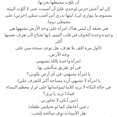
أن تلوّث محيطها بحزنها:
(إن لم أعش حزني لوحدي عليّ أن أصمت حتى لا ألوّث البيئة
بسموم ما يتوارى لي)، ليتها تدري أني أصب سمّي (حزني) على
محيطي دوما..
هي تعتقد أن ليس هناك امرأة على وجه الأرض تشبهها هي
وحيدة وحدة الخوف في قلب اليتيم، إنها تحتاج لأن تعرف نفسها
أكثر:
(لأول مرة اقف بلا هدف، هل توجد نسخة مني على
وجه الأرض..
امرأة واحدة يالله تشبهني
في أي طريق سألتقي بها..
يا امرأة تشبهني: في أي أرض تكوني؟
يا امرأة لا تشبهي أريد مساحة أكبر للتعرف علي).
في حالة البكاء لا تريد كلاما لمواساتها على غرار معظم النساء
فماذا تريد يا ترى؟
(حين أبكي لا تحاورني..
دعني أعانقك كما لو تخيلتني طفلة)
هل الأستاذة نوف صالحة للحب: