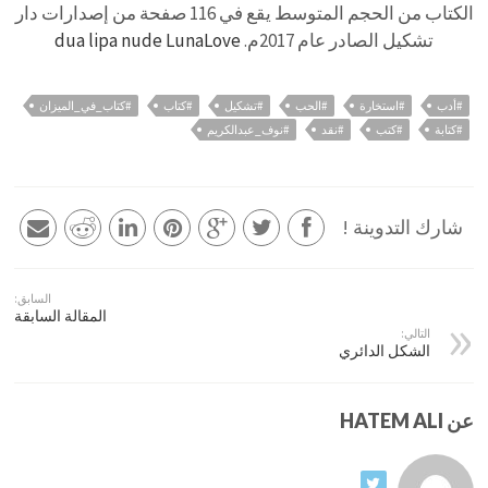
الكتاب من الحجم المتوسط يقع في 116 صفحة من إصدارات دار
تشكيل الصادر عام 2017م.
dua lipa nude LunaLove
#أدب
#استخارة
#الحب
#تشكيل
#كتاب
#كتاب_في_الميزان
#كتابة
#كتب
#نقد
#نوف_عبدالكريم
شارك التدوينة !
السابق:
المقالة السابقة
التالي:
الشكل الدائري
عن HATEM ALI