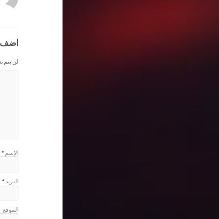
اضف 
لن يتم ن
الإسم
*
البريد
*
الموقع