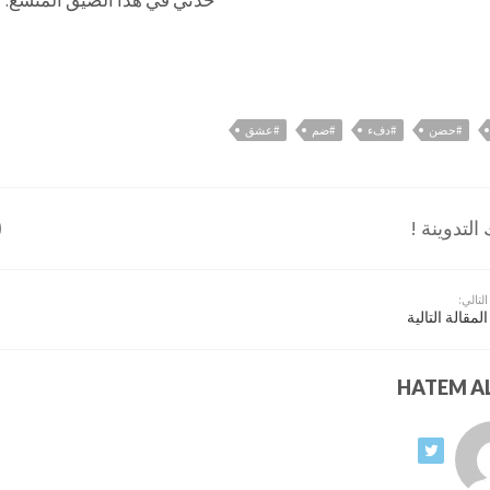
خذني في هذا الضيق المتسع.
#حضن
#دفء
#ضم
#عشق
لتدوينة !
التالي:
المقالة التالية