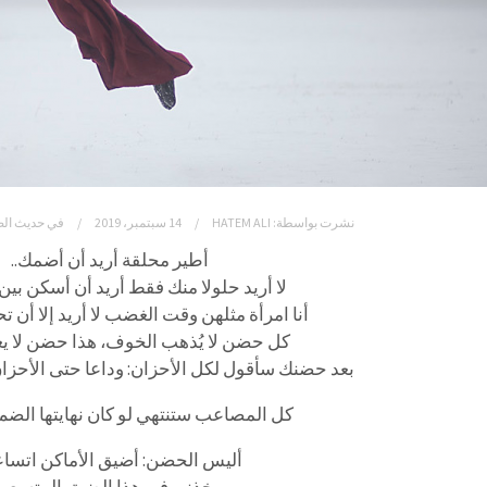
نشرت بواسطة:
HATEM ALI
14 سبتمبر، 2019
في
حديث ال
أطير محلقة أريد أن أضمك..
لا أريد حلولا منك فقط أريد أن أسكن بين 
أنا امرأة مثلهن وقت الغضب لا أريد إلا أن 
كل حضن لا يُذهب الخوف، هذا حضن لا يعو
بعد حضنك سأقول لكل الأحزان: وداعا حتى الأحزان ا
كل المصاعب ستنتهي لو كان نهايتها الضم ل
أليس الحضن: أضيق الأماكن اتساع