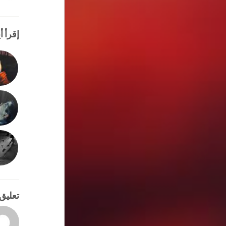
إقرأ أي
تعليق