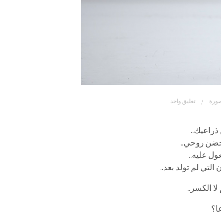
صورة
تعليق واحد
ذراعيك..
تحضن روحي..
ل عليه..
لتي لم تولد بعد..
ا الكسر..
ا؟