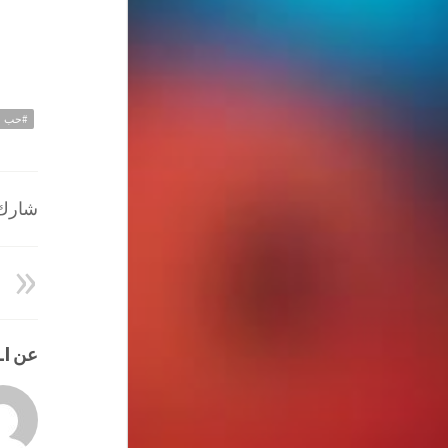
#حب
شارك ا
عن HATEM ALI