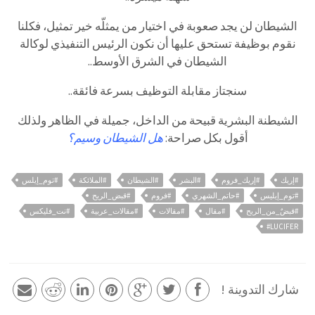
الشيطان لن يجد صعوبة في اختيار من يمثلّه خير تمثيل، فكلنا
نقوم بوظيفة تستحق عليها أن نكون الرئيس التنفيذي لوكالة
الشيطان في الشرق الأوسط..
سنجتاز مقابلة التوظيف بسرعة فائقة..
الشيطنة البشرية قبيحة من الداخل، جميلة في الظاهر ولذلك
أقول بكل صراحة:
هل الشيطان وسيم؟
#إريك
#إريك_فروم
#البشر
#الشيطان
#الملائكة
#توم_إيلس
#توم_إيليس
#حاتم_الشهري
#فروم
#قبض_الريح
#قبضٌ_من_الريح
#مقال
#مقالات
#مقالات_عربية
#نت_فليكس
LUCIFER#
شارك التدوينة !