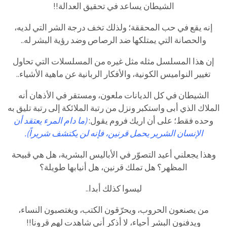
الشيطان يساعد في تحقيق العدالة!!
إنه يقع في حب المحققة؛ ولذلك تخف درجة الشر التي لديه،
والحصانة التي يمتلكها ضد الرصاص وضد رؤية البشر له..
إن هذا المسلسل مثله مثل غيره من المسلسلات التي تحاول
تغيير النواميس الكونية، والأفكار الربانية عن ماهية الأشياء..
الشيطان في كل الديانات ملعون، ومستقر في الأذهان أنه
الملاك الذي أبى واستكبر ونزل من رتبة الملائكة إلى رتبة تليق به
وحده فقط؛ على أن اريك فروم يقول:
(ما دام المرء يعتقد أن
الإنسان الشرير يحمل قرنين، فإنه لن يكتشف شريراً).
وهذا يجعلني أعيد التصوّر في الأباليس البشرية، هل هي قبيحة
المظهر؟ هل تملك قرنين، هل أنيابها طويلة؟
ليسوا كذلك أبدا..
من يصنعون الحروب، ويحرّقون الكتب، ويغتصبون النساء،
ويدفنون البشر أحياء، لا أذكر أني شاهدت لهم قرونا!!