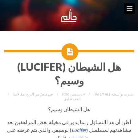
هل الشيطان (LUCIFER)
وسيم؟
نشرت بواسطة:
HATEM ALI
4 ديسمبر، 2020
في
قبضٌ من الريح (مقالات)
اضف تعليق
هل الشيطان وسيم؟
أظن أن هذا التساؤل ربما يدور في مخيلة بعض المراهقين بعد
مشاهدتهم لمسلسل (
Lucifer
) لوسيفر، والذي يتم عرضه على
شاشة نت فليكس.