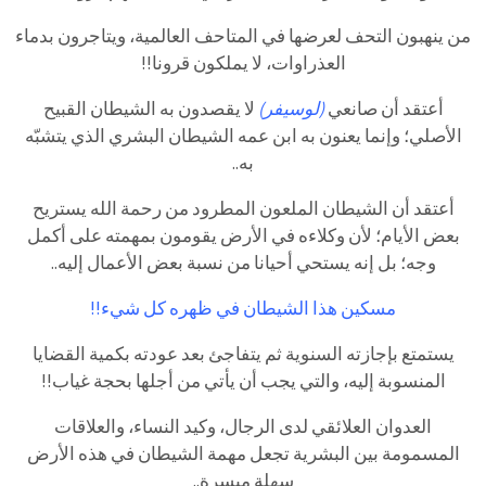
من ينهبون التحف لعرضها في المتاحف العالمية، ويتاجرون بدماء
العذراوات، لا يملكون قرونا!!
أعتقد أن صانعي
(لوسيفر)
لا يقصدون به الشيطان القبيح
الأصلي؛ وإنما يعنون به ابن عمه الشيطان البشري الذي يتشبّه
به..
أعتقد أن الشيطان الملعون المطرود من رحمة الله يستريح
بعض الأيام؛ لأن وكلاءه في الأرض يقومون بمهمته على أكمل
وجه؛ بل إنه يستحي أحيانا من نسبة بعض الأعمال إليه..
مسكين هذا الشيطان في ظهره كل شيء!!
يستمتع بإجازته السنوية ثم يتفاجئ بعد عودته بكمية القضايا
المنسوبة إليه، والتي يجب أن يأتي من أجلها بحجة غياب!!
العدوان العلائقي لدى الرجال، وكيد النساء، والعلاقات
المسمومة بين البشرية تجعل مهمة الشيطان في هذه الأرض
سهلة ميسرة..