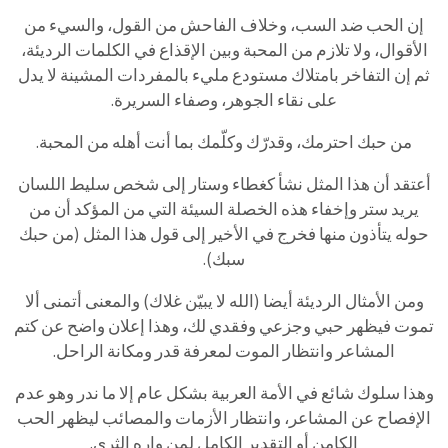
إن
الحب
ضد
السب،
وخلاف
الفاحش
من
القول،
والسيء
من
الأقوال،
ولا
تلازم
من
المحبة
وبين
الإقذاع
في
الكلمات
الرديئة،
ثم
إن
التفاخر
بامتلاك
مستودع
مليء
بالمفردات
المشينة
لا
يدل
على
نقاء
الجوهر،
وصفاء
السريرة
.
من
حبك
احترمك،
وقدرّك
وكلّمك
بما
أنت
أهله
من
المحبة
.
أعتقد
أن
هذا
المثل
نشأ
كغطاء
وستار
إلى
شخص
سليط
اللسان
يريد
ستر
وإخفاء
هذه
الخصلة
السيئة
التي
من
المؤكد
أن
من
حوله
يتأذون
منها
فخرج
في
الأخير
إلى
قول
هذا
المثل
(
من
حبك
سبك)
.
ومن
الأمثال
الرديئة
أيضا
(
الله
لا
يبيّن
غلاك)
والمعنى
أتمنى
ألا
تموت
فيظهر
حبي
وجزعي
وفقدي
لك،
وهذا
إعلان
واضح
عن
كتم
المشاعر
وانتظار
الموت
لمعرفة
قدر
ومكانة
الراحل
.
وهذا
سلوك
شائع
في
الأمة
العربية
بشكل
عام
إلا
ما
ندر
وهو
عدم
الإفصاح
عن
المشاعر،
وانتظار
الأزمات
والمصائب
ليظهر
الحب
الكامن
أو
التقدير
الكامل
لمن
واره
الثرى
.