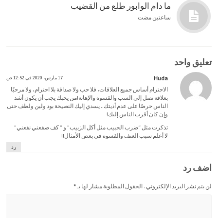
ما دام الوابور طلع من القضيب
ساعتين مضت
تعليق واحد
Huda
17 مارس، 2020 في 12:52 ص
الاحترام أساس جميع العلاقات، فلا حب ولا صداقة بلا احترام، ولا مرحبًا
بعلاقة تصل إلى السب والقسوة والإهانة!من يحبك يجب أن يكون أشد
الناس حرصًا على عدم أذيتك.. يسدي إليك النصيحة بود ولين ولطف حتى
وإن كان أقرب الناس إليك!
تذكرت مثل “ضرب الحبيب مثل أكل الزبيب” و ” كف صفعني نفعني”
لا أعلم سبب العنف والقسوة في بعض الأمثال!!
رد
اضف رد
لن يتم نشر البريد الإلكتروني . الحقول المطلوبة مشار لها بـ
*