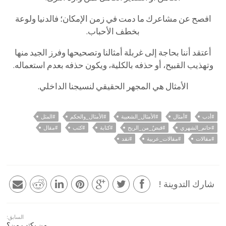
افصح
عن
مشاعرك
ما
دمت
في
زمن
الإمكان؛
فالدنيا
ولوعة
بخطف
الأحباب
.
أعتقد
أننا
بحاجة
إلى
غربلة
أمثالنا
وتصحيحها
وفرز
الجيد
منها
وتهذيب
القبيح،
أو
حذفه
بالكلية،
ويكون
حذفه
بعدم
استعماله
.
الأمثال
هي
المجهر
الحقيقي
لنسيجنا
الداخلي
.
#أدب
#أمثال
#الأمثال_الشعبية
#الأمثال_والحكم
#المثل
#حاتم_الشهري
#قبضٌ_من_الريح
#كتابة
#كتب
#مقال
#مقالات
#مقالات_عربية
#نقد
شارك التدوينة !
السابق:
من يكتب من؟