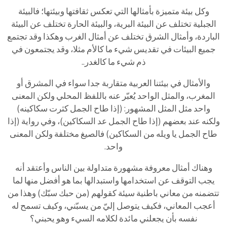
وكل
بيئة
متميزة
بأمثالها
التي
تعكس
ثقافتها
وبيئتها؛
فالبيئة
الجبلية
تختلف
عن
البيئة
البرية،
والبيئة
الحارة
تختلف
عن
البيئة
الباردة،
وأمثال
الشرق
تختلف
عن
أمثال
الغرب
وهكذا
وقد
تجتمع
جميع
البيئات
في
تقديس
شيء
ما
كالأم
مثلا،
وقد
يجتمعون
في
ذم
شيء
ما
كالغدر
..
والأمثال
في
بيئتنا
العربية
متقاربة
جدا
سواء
في
المشرق
أو
المغرب،
والمثل
الواحد
يُعبّر
عنه
باللفظ
المحلي
ولكن
المعنى
واحد
مثل
المثل
المشهور:
(
إذا
طاح
الجمل
كثرت
سكاكينه)
ولكنه
عند
بعضهم
(
إذا
طاح
الجمل
عد
السكاكين)،
وفي
رواية
(
إذا
طاح
الجمل
يا
ويله
من
السكاكين)
فالصيغ
مختلفة
ولكن
المعنى
واحد
.
وهناك
أمثال
معروفة
مشهورة
متداولة
بين
الناس
وأعتقد
أنه
يجب
التوقف
عن
استخدامها
واستبدالها
بما
هو
أفضل
منها
لما
تتضمنه
من
معاني
باطنية
سيئة
كقولهم
(
من
حبك
سبّك)
وهذا
من
أعجب
المعاني،
فكيف
يتوصل
إليّ
من
يسبّني،
وكيف
تسمح
له
نفسه
بأن
يجعلني
مائدة
لكلامه
السيء
وهو
يحبني؟