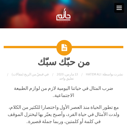
من حبّك سبّك
نشرت بواسطة:
HATEM ALI
13 مارس، 2020
في
قبضٌ من الريح (مقالات)
تعليق واحد
ضرب
المثال
في
حياتنا
اليومية
لازم
من
لوازم
الطبيعة
الاجتماعية
..
مع
تطور
الحياة
منذ
العصر
الأول
واختصارا
للكثير
من
الكلام،
ولدت
الأمثال
في
حياة
الفرد،
وأصبح
يعبّر
بها
ليختزل
الموقف
في
كلمة
أو
كلمتين،
وربما
جملة
قصيرة
..