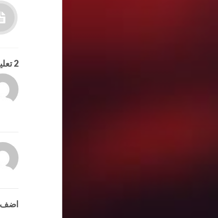
2 تعليقان
اضف 