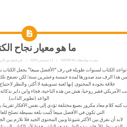
ما هو معيار نجاح الك
نشرت بواسطة:
HATEM ALI
11 سبتمبر، 2019
في
قبضٌ من الري
واجد الكتاب لسنوات طويلة في رف “الأفضل مبيعا” يجعل الكتاب نا
من هذا الرف منذ صدورها لمدة خمسة وعشرين سنة؛ لكن تصفح تلك ا
علاقة بجودة المحتوى. إنها لعبة تسويقية لا أكثر، والنظر لاحتياج
 الأمريكي فقير روحيا، هش من هذه الناحية، فجاء واين داير بذكائ
الواعد (تطوير الذات).
 كتبه كلام معاد مكرور بصيغ مختلفة تؤدي إلى نفس الآفكار تقريبا، 
التي تكون في الأفضل مبيعا كُتبت بلغة بسيطة تصلح للعام
لابد أن نفرق بين الأكثر شيوعا وبين المحتوى الجيد فلا تلازم بين الج
الذي ينظر للأرقام بهذه الطريقة هو الناشر فقط لأن الكتاب الممتاز 