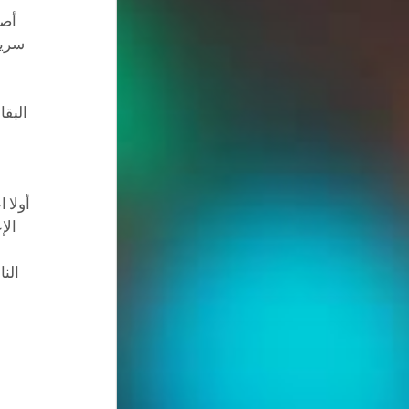
أصح
سريع
البقا
أولا 
الإ
الن