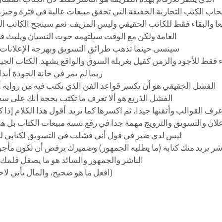
اب الكتب التجارية الخفيفة التي تحقق مبيعات عالية في فترة وج
ا والبقاء فقط للكاتب الحقيقي وليس المزيف. نعم سينجح الكاتب 
العامة ولكن مع الوقت سيلتهمه حوت النسيان ويلبث في
سينسى حينما تذهب طرائق التسويق وبهرجة الإعلانات 
ء فقط للأجود والزمن كفيل بغربلة السوق والواقع يشهد. الكتاب الجيد 
ربما لم يمر في خانة الجودة أبدا.
الفشل الحقيقي هو أن تكسر قواعد الفن الذي تكتب فيه من رواية أو 
الفشل الذريع هو ألا تعرف ما تكتب بحجة أنك على سجي
اعرف القوالب وأتقنها جيدا، ثم اكسرها كما تريد. أقول هذا الكلام إذا
علان والتسويق والترويج مهمة جدا في رفع نسبة مبيعات الكتاب بل هي 
ليس لدي ضير في قول أني فشلت في التسويق لكتابي لكن
اشر يريد منك كتابة (ما يطلبه الجمهور) وضميرك يرفض أن تكون مأجو
الناشر والجمهور والسائد هو ما يصقل قلمك، 
(افعل ما هو صحيح، والمال يأتي لاحق