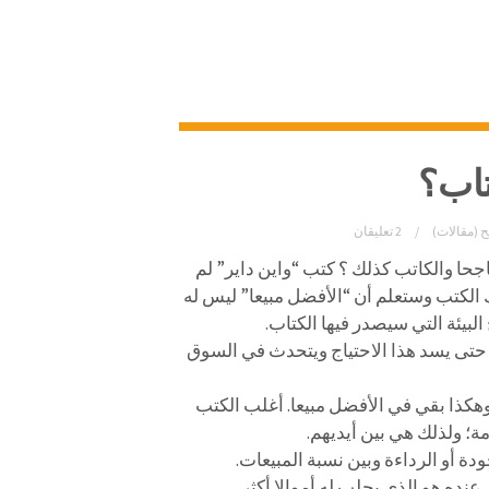
تاب؟
ح (مقالات)
2 تعليقان
جحا والكاتب كذلك ؟
كتب “واين داير” لم
لكتب وستعلم أن “الأفضل مبيعا” ليس له
 البيئة التي سيصدر فيها الكتاب.
ه حتى يسد هذا الاحتياج ويتحدث في السوق
وهكذا بقي في الأفضل مبيعا. أغلب الكتب
ة؛ ولذلك هي بين أيديهم.
ودة أو الرداءة وبين نسبة المبيعات.
عنده هو الذي يجلب له أموالا أكثر.