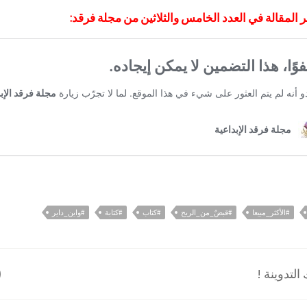
 المقالة في العدد الخامس والثلاثين من مجلة فرقد:
#الأكثر_مبيعا
#قبضٌ_من_الريح
#كتاب
#كتابة
#واين_داير
لتدوينة !