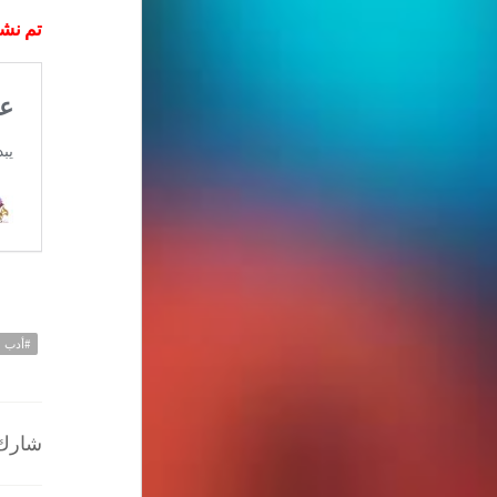
تم نشر
#أدب
شارك ا