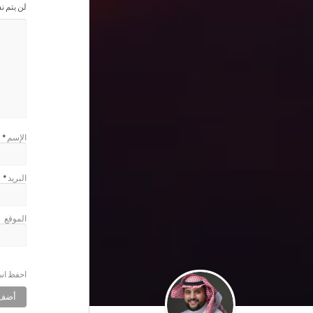
لن يتم ن
الإسم
*
البريد
*
الموقع
احفظ اسم