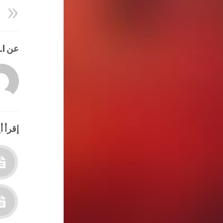
عن HATEM ALI
إقرأ أي