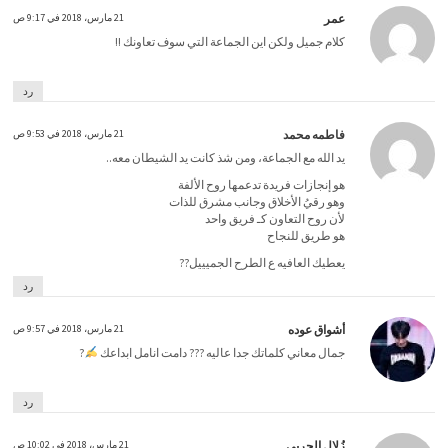
عمر
21 مارس، 2018 في 9:17 ص
كلام جميل ولكن اين الجماعة التي سوف تعاونك !!
رد
فاطمه محمد
21 مارس، 2018 في 9:53 ص
يد الله مع الجماعة، ومن شذ كانت يد الشيطان معه..
هو إنجازات فريدة تدعمها روح الألفة
وهو رقيُ الأخلاق وجانب مشرق للذات
لأن روح التعاون كـ فريق واحد
هو طريق للنجاح
يعطيك العافيه ع الطرح الجميييل??
رد
أشواق عوده
21 مارس، 2018 في 9:57 ص
جمال معاني كلماتك جدا عاليه ??? دامت انامل ابداعك
?
رد
زُلال الحربي
21 مارس، 2018 في 10:02 ص