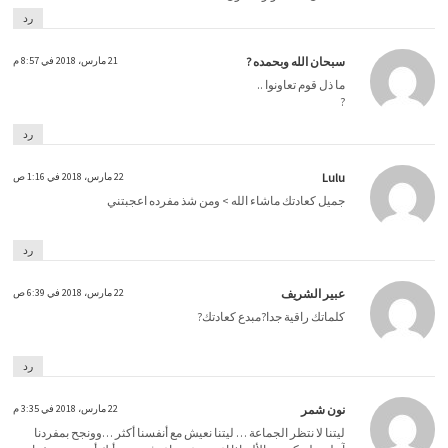
رد
سبحان الله وبحمده ?
21 مارس، 2018 في 8:57 م
ما ذل قوم تعاونوا ..
?
رد
Lulu
22 مارس، 2018 في 1:16 ص
جميل كعادتك ماشاء الله > ومن شذ مفرده اعجبتني
رد
عبير الشريف
22 مارس، 2018 في 6:39 ص
كلماتك راقية جدا?مبدع كعادتك?
رد
نون شمر
22 مارس، 2018 في 3:35 م
ليتنا لا نتظر الجماعة … ليتنا نعيش مع أنفسنا أكثر …وونجح بمفردنا