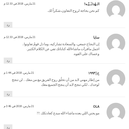
الـهُذلـٰـيّـه?
21 مارس، 2018 في 12:33 م
كم نحن بحاجة لروح التعاون،شكراً لك.
رد
سايا
21 مارس، 2018 في 12:33 م
إن النجاح جمعي، والسعادة تشاركيه، وما ذل قومٌ تعاونوا..
اجمل ماقرأت ماشاءالله كتاباتك تفي عن الكلام الكثير.
وعساك على القوه.
رد
ح | ١٩٩٣
21 مارس، 2018 في 1:44 م
‏⁧‫من إطار مهني لابد من أن تخلُق روح الفريق مع من معك .. لن تنجح
لوحدك ، لكي تنجح لابد أن ينجح الجميع معك
رد
OLA
21 مارس، 2018 في 3:46 م
مو يجنن اللي بعده ماشاء الله مبدع كعادتكك .??
رد