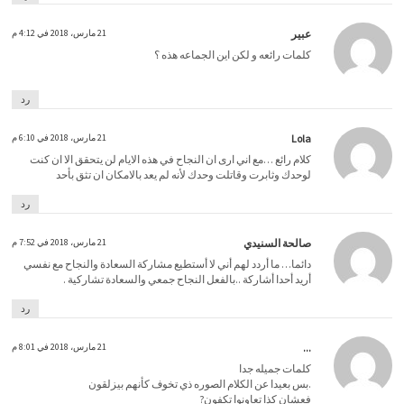
عبير
21 مارس، 2018 في 4:12 م
كلمات رائعه و لكن اين الجماعه هذه ؟
رد
Lola
21 مارس، 2018 في 6:10 م
كلام رائع …مع اني اری ان النجاح في هذه الايام لن يتحقق الا ان كنت
لوحدك وثابرت وقاتلت وحدك لأنه لم يعد بالامكان ان تثق بأحد
رد
صالحة السنيدي
21 مارس، 2018 في 7:52 م
دائما… ما أردد لهم أني لا أستطيع مشاركة السعادة والنجاح مع نفسي
أريد أحدا أشاركة ..بالفعل النجاح جمعي والسعادة تشاركية .
رد
...
21 مارس، 2018 في 8:01 م
كلمات جميله جدا
.بس بعيدا عن الكلام الصوره ذي تخوف كأنهم بيزلقون
فعشان كذا تعاونوا تكفون?