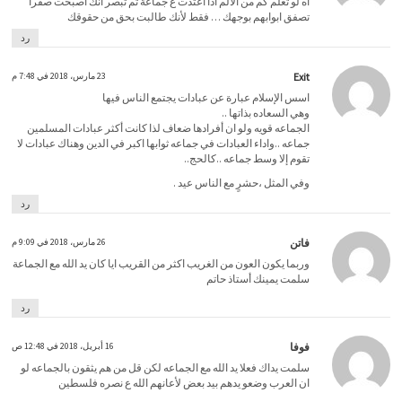
آه لو تعلم كم من الألم اذا اعتدت ع جماعة ثم تبصر أنك أصبحت صفرا
تصفق ابوابهم بوجهك … فقط لأنك طالبت بحق من حقوقك
رد
Exit
23 مارس، 2018 في 7:48 م
اسس الإسلام عبارة عن عبادات يجتمع الناس فيها
وهي السعاده بذاتها ..
الجماعه قويه ولو ان أفرادها ضعاف لذا كانت أكثر عبادات المسلمين
جماعه ..واداء العبادات في جماعه ثوابها اكبر في الدين وهناك عبادات لا
تقوم إلا وسط جماعه ..كالحج..
وفي المثل ،حشرٍ مع الناس عيد .
رد
فاتن
26 مارس، 2018 في 9:09 م
وربما يكون العون من الغريب اكثر من القريب ايا كان يد الله مع الجماعة
سلمت يمينك أستاذ حاتم
رد
فوفا
16 أبريل، 2018 في 12:48 ص
سلمت يداك فعلا يد الله مع الجماعه لكن قل من هم يثقون بالجماعه لو
ان العرب وضعو يدهم بيد بعض لأعانهم الله ع نصره فلسطين