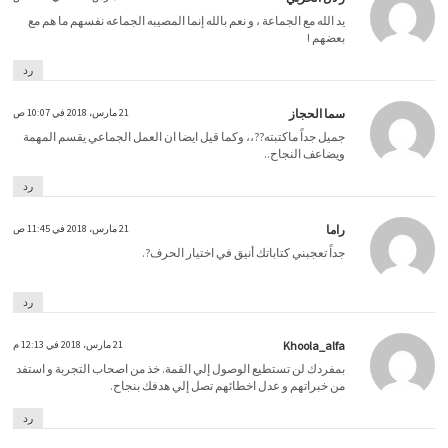
‏يد الله مع الجماعة ، و نعم بالله إنما المصيبه الجماعه نفسهم ما هم مع
بعضهم !
رد
سما الحجاز
21 مارس، 2018 في 10:07 ص
جميل جداً ماكتبته??،، وكما قيل ايضا ان العمل الجماعي يقسم المهمة
ويضاعف النجاح..
رد
راما
21 مارس، 2018 في 11:45 ص
‏جداً تعجبني كتاباتك أنيق في اختيار الحرف?.
رد
Khoola_alfa
21 مارس، 2018 في 12:13 م
‏بمفردك لن تستطيع الوصول إلي القمة. خذ من اصحاب التجربة و استفد
من خبراتهم و عدل اخطائهم تصل إلي هدفك بنجاح.
رد