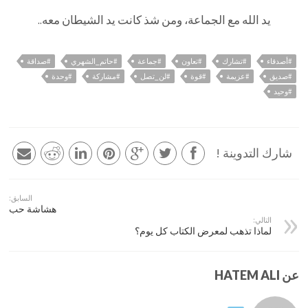
يد الله مع الجماعة، ومن شذ كانت يد الشيطان معه..
#أصدقاء
#تشارك
#تعاون
#جماعة
#حاتم_الشهري
#صداقة
#صديق
#عزيمة
#قوة
#لن_تصل
#مشاركة
#وحدة
#وحيد
شارك التدوينة !
السابق:
هشاشة حب
التالي:
لماذا تذهب لمعرض الكتاب كل يوم؟
عن HATEM ALI