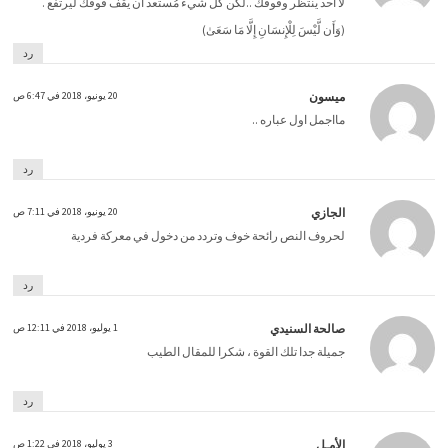
لا أحد ينتظر وقوفك ..لكن كل شيء مُستعد أن يقف فوقك ليرتفع .
(وَأَن لَّيْسَ لِلْإِنسَانِ إِلَّا مَا سَعَىٰ)
رد
ميسون
20 يونيو، 2018 في 6:47 ص
مااجمل اول عباره ..
رد
الجازي
20 يونيو، 2018 في 7:11 ص
لحروف النص رائحة خوف وتردد من دخول في معركة فردية
رد
صالحة السنيدي
1 يوليو، 2018 في 12:11 ص
جميلة جدا تلك القوة ، شكرا للمقال الطيب
رد
الأمـل
3 يوليو، 2018 في 1:22 ص