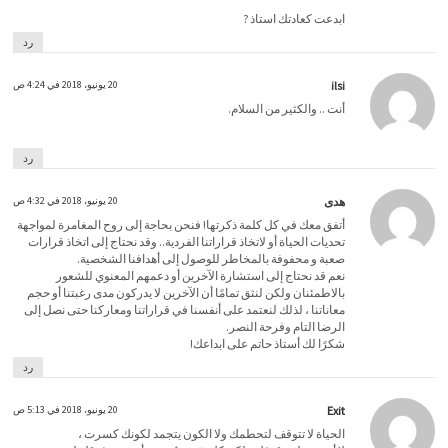
ابدعت كعادتك استاذ ?
رد
ilsi
20 يونيو، 2018 في 4:24 ص
أنت .. والكثير من السلام.
رد
هدى
20 يونيو، 2018 في 4:32 ص
أتفق معك في كل كلمة ذكرتها! فنحن بحاجة إلى روح المغامرة لمواجهة
تحديات الحياة أو لاتخاذ قراراتنا الفردية.. وقد نحتاج إلى اتخاذ قرارات
صعبة و محفوفة بالمخاطر للوصول إلى أهدافنا الشخصية.
نعم قد نحتاج إلى استشارة الآخرين أو دعمهم المعنوي للشعور
بالاطمئنان ولكن لنثق تمامًا أن الآخرين لا يدركون مدى رغبتنا أو حجم
معاناتنا ، لذلك لنعتمد على أنفسنا في قراراتنا ومعاركنا حتى نصل إلى
الرضا التام وفرحة النصر.
شكرًا لك أستاذ حاتم على ابداعك!
رد
Exit
20 يونيو، 2018 في 5:13 ص
الحياة لا تتوقف لتحطمك ولا الكون يتجمد لكونك كسرت ،