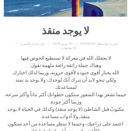
لا يوجد منقذ
نشرت بواسطة:
HATEM ALI
20 يونيو، 2018
في
حديث الصورة
10 تعليقات
لا يجعلك الله في معركة لا تستطيع الخوض فيها.
وهناك جملة رائقة رائعة ملهمة تقول:
الله يختار أقوى جنوده لأقوى حروبه، وربما لذلك اختارك.
ولكي تنجو لابد أن تدرك أنك لوحدك، ولا يوجد يد تمتد
لمساعدتك.
حينما تشعر بهذا الشعور ستكون خطواتك أكثر ثباتاً وأكثر سرعة،
وربما أكثر جودة.
مكتوبٌ قبل الشاطئ (لا يوجد منقذ) وكذلك في الحياة لا يوجد
منقذ، ولا أدوات مساعدة.
اعتمد على ذراعيك، وحينما لا تنتظر مساعدة من أحد ستكون