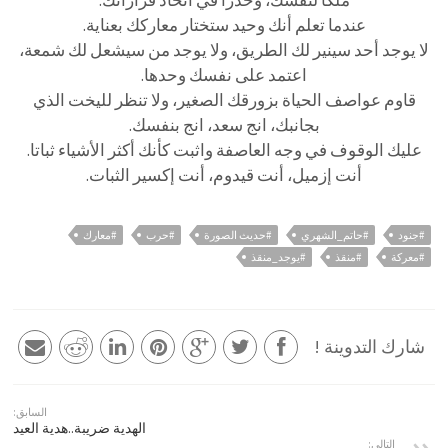
ملكاً لنفسك، وحذراً في اتخاذ قراراتك.
عندما تعلم أنك وحيد ستختار معاركك بعناية.
لا يوجد أحد سينير لك الطريق، ولا يوجد من سيشعل لك شمعة،
اعتمد على نفسك وحدها.
قاوم عواصف الحياة بزورقك الصغير، ولا تنظر لليخت الذي
بجانبك، انج سعد، انج بنفسك.
عليك الوقوف في وجه العاصفة واثبت كأنك أكثر الأشياء ثباتا.
أنت إزميل، أنت قيدوم، أنت إكسير الثبات.
#جنود
#حاتم_الشهري
#حديث الصورة
#حرب
#معارك
#معركة
#منقذ
#يوجد_منقذ
شارك التدوينة !
السابق:
الهدية ضريبة..هدية العيد
التالي: