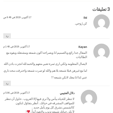
3 تعليقات
ilsi
17 أكتوبر، 2019 في 9:49 ص
كن رُوحي.
رد
Kayan
17 أكتوبر، 2019 في 1:40 م
المقال جدا رائع وبالصميم انا وبصراحه اكون شمعه ومشتعله وبقوه مع
الطالبات
لايصال المعلومه ولكي ارى ثمرة تعبي معهم والحمدلله انجزت باذن الله
اما مع غيرهن فبلا شمعه بلا هم والله لو صرت شمعه واحترقت محد داري
عني لذا انا معك لاتكن شمعه ??
رد
دلال العتيبي
17 أكتوبر، 2019 في 5:06 م
‏لا تنظر للحياه بيأس ولآ ترى فيها إلا الغروب ..حاول أن تنظر
للمواقف المشرقه في حياتك.. أنظر بتفاؤل لتكون
كالشمس تشرق كل يوم بأمل جديد ..
‏لآ تكن حياتك شمعه تذوب ولاتعود أبداً..
?