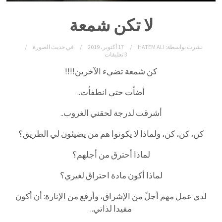
لا تكن شمعة
نشرت بواسطة:
HATEM ALI
17 أكتوبر، 2019
في
حديث الصورة
3 تعليقات
كن
شمعة
تضيء
الآخرين!!!!
أضأت
حتى
انطفأت
..
أشرقت
لدرجة
لحقني
الغروب
..
كن،
كن،
كن،
ولماذا
لا
يكونوا
هم
من
يضيئون
لي
الطريق؟
لماذا
أحترق
من
أجلهم؟
لماذا أكون مادة احتراق لغيري؟
لدي عمل مهم أجلّ من الإشراق، وأرفع من الإنارة: أن أكون
مفيدا لذاتي..