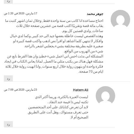
رد
جوهر محمد
17 مارس، 2020 في 1:20 ص
احتاج مساعدة انا كاتب من سنة واحدة فقط, وخلال ثمان اشهر كتبت ما
يقاب مائة قصة وتقريبًا اكتب قصة من عشرين صفحة خلال ثلاث
ساعات, ولدي قصتين كل يوم.
وهذه القصص ليست عاطلة بعضها جيد الى حد كبير, وكما لدي خيال
وافكار لا تنتهي كلما اشاهد او اقرأ نص اذهب واكتب قصة كبيرة او
صغيرة عليه بطريقة مختلفة بشيء يجعلني اشعر بالراحة.
شيء من الهروب من الواقع.
المشكلة اني بدئت احس اني اعمل شيء خطئ وان هذا الفرط نابع عن
مشكلة فهل هناك من يكتب مثلي ما العمل, لماذا يعاني الكتاب في ايجاد
فكرة واحدة او ينهون رواية خلال اربع سنوات, وانا انهيت رواية خلال ثلاثة
ايام من 70 صفحة.
رد
Hatem Ali
23 مارس، 2020 في 7:09 ص
ليست العبرة بالكثرة، وربما أكثر الذي
تكتبه ليس ذا قيمة عند النقاد..
لابد أن تعرض كتاباتك على أحد المتخصصين
حتى تعرف مستواك، وهل أنت على الطريق
الصحيح أم لا.
رد