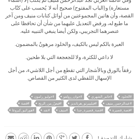
وفي عالمنا العربي نجد عبدالرحمن منيف لم يكتب إلا (أسماء
مستعارة) و(الباب المفتوح) صحيح أنه لا يُحسب على كتّاب
القصة، وأن هاتين المجموعتين من أوائل كتابات منيف ومن آخر
ما طبع له، ورفض التعديل عليهما من شأن أن تحافظا على
عنصرهما التجريبي، ولكن أيضا ينبغي التنبيه عليه.
العبرة بالكم ليس بالكيف، والخلود مرهونٌ بالمضمون.
لا داعي للكثرة، ولا للجعجعة التي بلا طحين.
رفقاً بالورق وبالأشجار التي تقطع من أجل اللاشيء، من أجل
الإسهال اللفظي لدى الكثير من القصاص.
#الخلود
#حاتم_الشهري
#خوان_رولفو
#خوليو_رامون
#عبدالرحمن_منيف
#فيليبيرتو_هرنانديز
#قبضٌ_من_الريح
#قصة
#قصة_قصيرة
#قصة_قصيرة_جدا
#منيف
#نقد
#هوراثيو_كيروغا
شارك التدوينة !