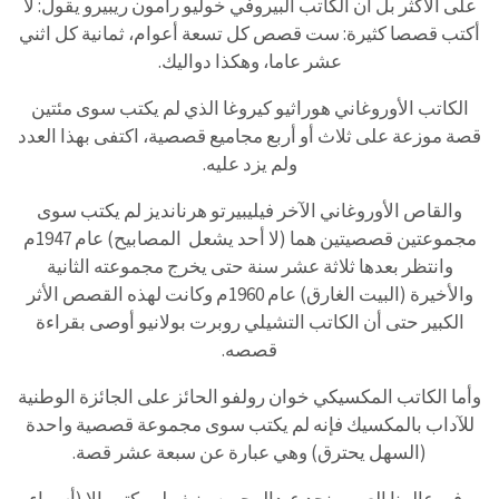
على الأكثر بل أن الكاتب البيروفي خوليو رامون ريبيرو يقول: لا
أكتب قصصا كثيرة: ست قصص كل تسعة أعوام، ثمانية كل اثني
عشر عاما، وهكذا دواليك.
الكاتب الأوروغاني هوراثيو كيروغا الذي لم يكتب سوى مئتين
قصة موزعة على ثلاث أو أربع مجاميع قصصية، اكتفى بهذا العدد
ولم يزد عليه.
والقاص الأوروغاني الآخر فيليبيرتو هرنانديز لم يكتب سوى
مجموعتين قصصيتين هما (لا أحد يشعل المصابيح) عام 1947م
وانتظر بعدها ثلاثة عشر سنة حتى يخرج مجموعته الثانية
والأخيرة (البيت الغارق) عام 1960م وكانت لهذه القصص الأثر
الكبير حتى أن الكاتب التشيلي روبرت بولانيو أوصى بقراءة
قصصه.
وأما الكاتب المكسيكي خوان رولفو الحائز على الجائزة الوطنية
للآداب بالمكسيك فإنه لم يكتب سوى مجموعة قصصية واحدة
(السهل يحترق) وهي عبارة عن سبعة عشر قصة.