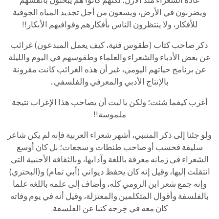
عادة الشعراء منذ الأزل؛ لكنهم كانوا هم يبحثون بأنفسهم
ويضربون في الأرض، ويسعون من أجل تجديد المياه الجوفية
للأفكار، ولا ينتظرون الناس بأفكارهم وقوافيهم الأبكار!!
ذكر صاحب كتاب (طقوس فنية، كيف يعمل المبدعون) غرائب
عن بعض الأدباء والشعراء والعلماء وطقوسهم في اليوم والليلة
عن برنامج حياتهم اليومي، غير أن هذه الغرائب كانت مقرونة
بالإنتاج الأدبي والمعرفي والفلسفي..
أغرب كيفما شئت؛ ولكن يا ليت أن يصاحب هذا الإغراب نتيجة
ملموسة!!
ولو جئنا إلى ذكر المتنبي، أشهر شعراء العربية فإنه لم يكن شاعر
سليقة فحسب أو صاحب طنطات و سجعات؛ بل كان أوسع
الشعراء في زمانه معرفة باللغة وآدابها، وبالثقافة الأجنبية التي
انتقلت إليها، وقيل إنه كان يحفظ ديواني (أبي تمام) و(البحتري)
وإنه جمع شعر ابن الرومي كله، وأضاف إلى علمه باللغة علما
بالفلسفة وأقوال المتكلمين والمعتزلة، وقيل أنه في يوم وفاته
كان معه في خِرجه كتبا عن الفلسفة.