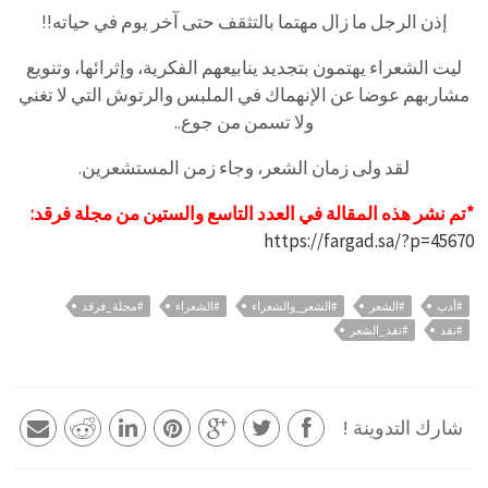
إذن الرجل ما زال مهتما بالتثقف حتى آخر يوم في حياته!!
ليت الشعراء يهتمون بتجديد ينابيعهم الفكرية، وإثرائها، وتنويع
مشاربهم عوضا عن الإنهماك في الملبس والرتوش التي لا تغني
ولا تسمن من جوع..
لقد ولى زمان الشعر، وجاء زمن المستشعرين.
*تم نشر هذه المقالة في العدد التاسع والستين من مجلة فرقد:
https://fargad.sa/?p=45670
#أدب
#الشعر
#الشعر_والشعراء
#الشعراء
#مجلة_فرقد
#نقد
#نقد_الشعر
شارك التدوينة !