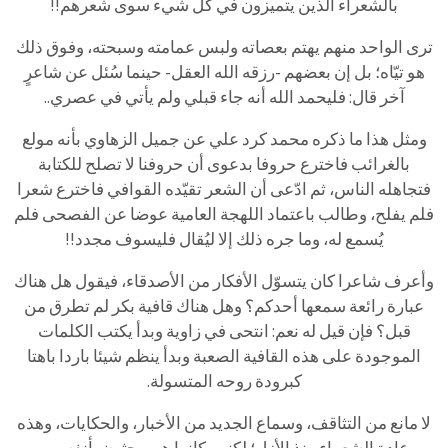
بالشعراء الذين يتميزون في كل شيء سوى شعرهم!!
ترى الواحد منهم يهتم بعصاته ولبس عمامته وسبحته، وفوق ذلك
هو تيّاه؛ بل إن بعضهم -رزقه الله العقل- حينما سُئل عن شاعرٍ
آخر قال: فليحمد الله أنه جاء قبلي ولم يأتي في عصري..
ومثل هذا ما ذكره محمد كرد علي عن جميل الزهاوي بأنه مولع
بالغرائب فاخترع حروفا بدعوى أن حروفنا لا تصلح للكتابة
فتجاهله الناس، ثم ادّعى أن الشعر تقيّده القوافي فاخترع شعرا
فلم يفلح، وطالب باعتماد اللهجة العامية عوضا عن الفصحى فلم
يُسمع له، وما جره ذلك إلا ليُقال فليسوف مجدد!!
وأعرف شاعرا كان يتسوّل الأفكار من الأصدقاء، فيقول هل هناك
عبارة رائعة سمعها أحدكم؟ وهل هناك قافية بكر لم تطرق من
قبل؟ فإن قيل له نعم: انتحى في زاوية وبدأ يكتب الكلمات
الموجودة على هذه القافية الصعبة وبدأ ينظم شيئا باردا باهتا
كبرودة روحه المتسولة.
لا مانع من التثاقف، وسماع الجديد من الأخبار، والحكايات، وهذه