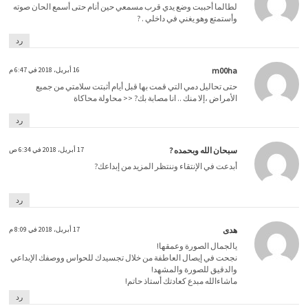
لطالما أحببت وضع يدي قرب مسمعي حين أنام حتى أسمع الحان صوته
وأستمتع وهو يغني في داخلي . ?
رد
m00ha
16 أبريل، 2018 في 6:47 م
حتى تحاليل دمي التي قمت بها قبل أيام أثبتت سلامتي من جميع
الأمراض ،إلا منك .. انا مصابة بك? << محاولة محاكاة
رد
سبحان الله وبحمده ?
17 أبريل، 2018 في 6:34 ص
أبدعت في الإنتقاء وننتظر المزيد من إبداعك?
رد
هدى
17 أبريل، 2018 في 8:09 م
يالجمال الصورة وعمقها!
نجحت في إيصال العاطفة من خلال تجسيدك للحواس ووصفك الإبداعي
والدقيق للصورة والمشهد!
ماشاءالله مبدع كعادتك أستاذ حاتم!
رد