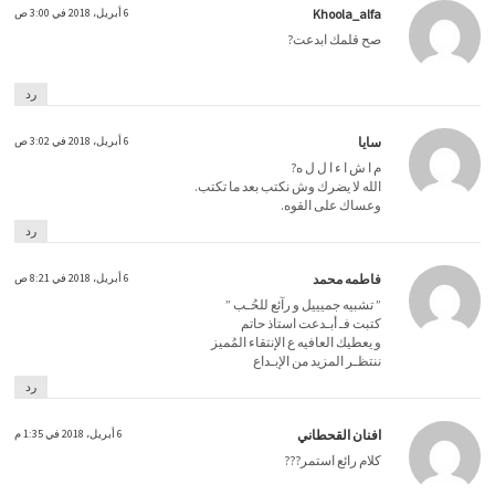
Khoola_alfa
6 أبريل، 2018 في 3:00 ص
صح قلمك ابدعت?
رد
سايا
6 أبريل، 2018 في 3:02 ص
م ا ش ا ء ا ل ل ه?
الله لا يضرك وش نكتب بعد ما تكتب.
وعساك على القوه.
رد
فاطمه محمد
6 أبريل، 2018 في 8:21 ص
” تشبيه جميييل و رآئع للحُـب ”
كتبت فـ أبـدعت استاذ حاتم
و يعطيك العافيه ع الإنتقاء المُميز
ننتظـر المزيد من الإبـداع
رد
افنان القحطاني
6 أبريل، 2018 في 1:35 م
كلام رائع استمر???