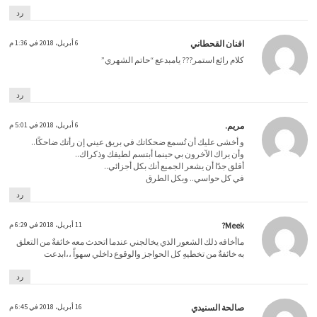
رد
افنان القحطاني
6 أبريل، 2018 في 1:36 م
كلام رائع استمر??? يامبدعع “حاتم الشهري”
رد
مريم.
6 أبريل، 2018 في 5:01 م
و أخشى عليك أن تُسمع ضحكاتك في بريق عيني إن رأتك ضاحكًا..
وأن يراك الآخرون بي حينما أبتسم لطيفك وذكراك..
أقلق جدًا أن يشعر الجميع أنك بكل أجزائي..
في كل حواسي.. وبكل الطرق
رد
Meek?
11 أبريل، 2018 في 6:29 م
ماأخافه ذلك الشعور الذي يخالجني عندما اتحدث معه خائفةٌ من التعلق
به خائفةٌ من تخطيهِ كل الحواجز والوقوع داخلي سهواً ،،ابدعت
رد
صالحة السنيدي
16 أبريل، 2018 في 6:45 م