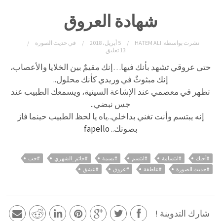
شهادة العروق
نشرت بواسطة:
HATEM ALI
5 أبريل، 2018
في
حديث الصورة
13 تعليق
حتى عروقي تشهد بأنك فيها…
إنك مقيمٌ بين الخلايا والأعصاب،
إنك مبثوثٌ في وريدي كأنك محلول..
تظهر في معصمي عند الإشاعة السينية، ويسمعك الطبيب عند
جس نبضي..
إنه يبتسم وأنت تغني بداخلي..ياه يا لحظ الطبيب حينما فاز
بصوتك..
fapello
#أحبك
#ابتسامة
#ابتسم
#بسمة
#حاتم_الشهري
#حب
#حديث الصورة
#عاطفة
#عروق
#عشق
شارك التدوينة !