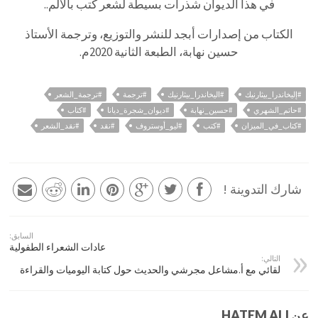
في هذا الديوان شذرات بسيطة لشعر كُتب بالألم..
الكتاب من إصدارات أبجد للنشر والتوزيع، وترجمة الأستاذ
حسين نهابة، الطبعة الثانية 2020م.
#إليخاندرا_بيثارنيك
#اليخاندرا_بيثارنيك
#ترجمة
#ترجمة_الشعر
#حاتم_الشهري
#حسين_نهابة
#ديوان_شجرة_ديانا
#كتاب
#كتاب_في_الميزان
#كتب
#ليو_أوستروف
#نقد
#نقد_الشعر
شارك التدوينة !
السابق:
عادات الشعراء الطفولية
التالي:
لقائي مع أ.مشاعل مجرشي والحديث حول كتابة اليوميات والقراءة
عن HATEM ALI