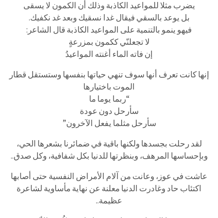
يضرب مثلا للمواعيد الكاذبة وذلك أن الكمون لا يسقى
بل يوعد بالسقي فيقال غدا نسقيك وبعد غد نكفيك.
فيهو ينمو بالتنمية على المواعيد الكاذبة قال الشاعر:
لا تجعلنّي ككمون بمزرعةٍ
إن فاته الماء أغنته المواعيدُ
إنها كانت تعرف أنها سوف تنهي حياتها بنفسها وستستقل قطار
الموت باختيارها
“ربما يوما ما
سأرحل دون عودة
سأرحل مثلما يفعل الآخرون”
لقد رحلت بجسدها ولكنها باقية في ضمائرنا بشعرها الحي،
وبإحساسها المرهف، وبنظرتها للدنيا بكل شفافية، وكل صدق..
عاشت في عوز، وعانت من آلام الأمراض النفسية حتى أصابها
اكتئاب حاد وغادرت الدنيا معلنة عن نهاية مأساوية لشاعرة
عظيمة..