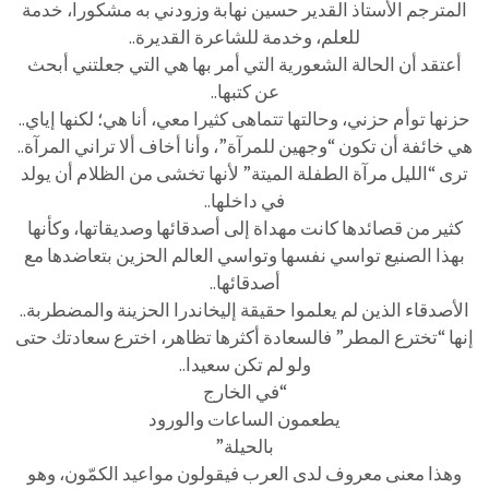
المترجم الأستاذ القدير حسين نهابة وزودني به مشكورا، خدمة
للعلم، وخدمة للشاعرة القديرة..
أعتقد أن الحالة الشعورية التي أمر بها هي التي جعلتني أبحث
عن كتبها..
حزنها توأم حزني، وحالتها تتماهى كثيرا معي، أنا هي؛ لكنها إياي..
هي خائفة أن تكون “وجهين للمرآة”، وأنا أخاف ألا تراني المرآة..
ترى “الليل مرآة الطفلة الميتة” لأنها تخشى من الظلام أن يولد
في داخلها..
كثير من قصائدها كانت مهداة إلى أصدقائها وصديقاتها، وكأنها
بهذا الصنيع تواسي نفسها وتواسي العالم الحزين بتعاضدها مع
أصدقائها..
الأصدقاء الذين لم يعلموا حقيقة إليخاندرا الحزينة والمضطربة..
إنها “تخترع المطر” فالسعادة أكثرها تظاهر، اخترع سعادتك حتى
ولو لم تكن سعيدا..
“في الخارج
يطعمون الساعات والورود
بالحيلة”
وهذا معنى معروف لدى العرب فيقولون مواعيد الكمّون، وهو