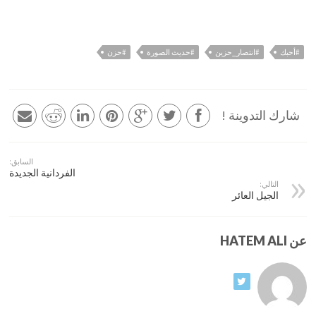
#أحبك
#انتصار_حزين
#حديث الصورة
#حزن
شارك التدوينة !
السابق:
الفردانية الجديدة
التالي:
الجيل العائر
عن HATEM ALI