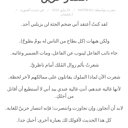
نشرت بواسطة:
HATEM ALI
15 مايو، 2019
في
حديث الصورة
2 تعليقان
لقد كنتُ أعتقد أني ضخم الجثة لن يزيلني أحد..
ولكن هيهات (كل بطاح من الناس له يومٌ بطوحُ)..
جاء نائب الفاعل لينوب عن الفاعل، ومات الضمير وغائبه..
شعرتُ بألم زوال المُلك أمام ناظريَّ..
شعرت الآن لماذا الملوك يقاتلون على ممالكهم لآخر لحظة..
لأنها غالية عندهم، أنتِ غالية عندي بيد أني لا أستطيع أن أقاتل
من أجلكِ..
لابد أن أتجاوز، وإن تجاوزت وانتصرت؛ فإنه انتصار حزينٌ للغاية..
كل هذا الحديث لأقولك لك بعبارة أخرى: أحبكِ جدا..