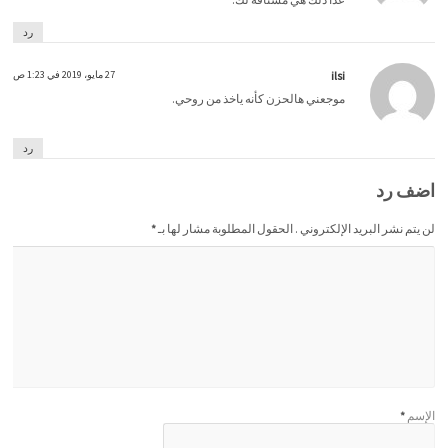
رد
ilsi
27 مايو، 2019 في 1:23 ص
‏موجعني هالحزن كأنه ياخذ من روحي.
رد
اضف رد
لن يتم نشر البريد الإلكتروني . الحقول المطلوبة مشار لها بـ
*
الإسم
*