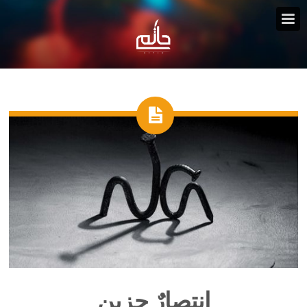
انتصارٌ حزين