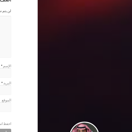
لن يتم ن
الإسم
*
البريد
*
الموقع
احفظ اسم