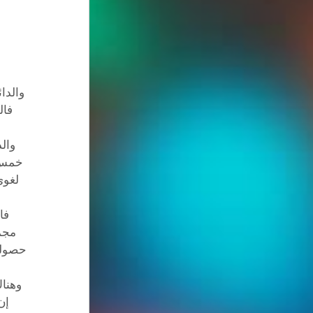
والدا
فال
والد
خمس د
لغوي
فا
مجمو
حصوله 
ه
وهناك
إن