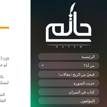
الرئيسية
#إذا أ
لو عص
من أنا؟
قبضٌ من الريح (مقالات)
بال
لتشكيل
حديث الصورة
كتاب في الميزان
الش
العل
المؤلفون