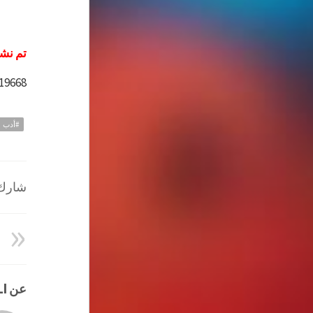
تم نشر
=19668
#أدب
شارك ا
عن HATEM ALI