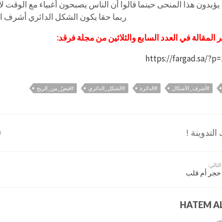
يؤيدون هذا المنحى حينما قالوا أن الناس يصبحون أغبياء مع الوقت 
ربما حقا يكون الشكل الدائري أشرف ا
 المقالة في العدد السابع والثلاثين من مجلة فرقد:
https://fargad.sa/?p
#أشرف_الأشكال
#الدائرة
#الشكل_الدائري
#قبضٌ_من_الريح
لتدوينة !
التالي:
حجر أم قلب