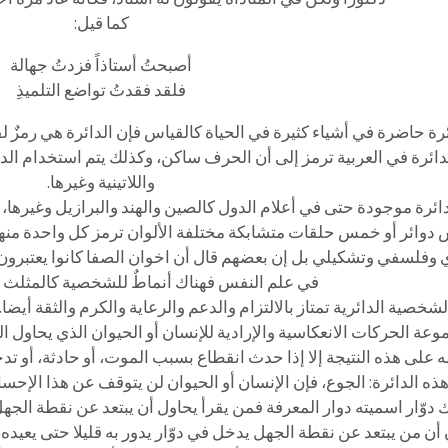
كما قيل:
أصبحتُ أستاذاً فزدتُ جهالة
فلقد فقدتُ تواضع التلميذِ
ئرة حاضرة في أشياء كثيرة في الحياة كالقياس فإن الدائرة هي رمزٌ 
دائرة في العربية ترمز إلى أن الحرف ساكن، وكذلك يتم استخدام الدا
واللاتينية وغيرها.
ائرة موجودة حتى في أعلام الدول كالصين والهند والبرازيل وغيرها، 
وائر أو خمس حلقات متشابكة مختلفة الألوان ترمز كل واحدة منها إ
 وفلسفي وتشكيلي بل إن بعضهم قال أن اخوان الصفا كانوا يعتبرون 
في علم النفس فهناك أنماطٌ للشخصية كالمثلث وا
لشخصية الدائرية تمتاز بالالتزام والدعم والرعاية والكرم والثقة أيض
عة الحركات الانعكاسية والإرادية للإنسان أو الحيوان الذي يحاول ا
على هذه النتيجة إلا إذا حدث انقطاع بسبب الموت، أو حادثة، أو ت
ذه الدائرة: الجوع، فإن الإنسان أو الحيوان لن يتوقف عن هذا الإحساس
 دوّار اسميته دوار المعرفة فمن يقرأ يحاول أن يبتعد عن نقطة الجهل
 أن من يبتعد عن نقطة الجهل يدخل في دوّار يدور به قليلا حتى يعيد