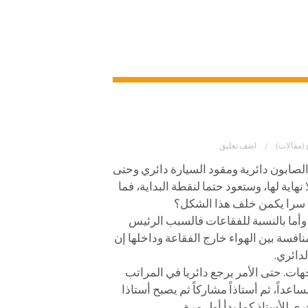
 (مقالات)
اضف تعليق
لصابون دائرية ومقود
السيارة دائري وحتى
ية لها، وستعود حتما لنقطة البداية، فما
ك سرا يكمن خلف هذا الشكل؟
 وأما بالنسبة للفقاعات فالسبب الرئيس
نافسة بين الهواء خارج الفقاعة وداخلها إن
دائري.
ات. حتى الأمر يرجع دائريا في المراتب
اعداً، ثم أستاذاً مشاركاً ثم يصبح أستاذا
رى للأستاذ كما بدأ أول مرة.