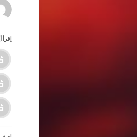
إقرأ أي
اضف 