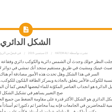
الشكل الدائري
نشرت بواسطة:
HATEM ALI
23 سبتمبر، 2019
في
قبضٌ من الريح
جلت النظر حولك وجدتَ أن الشمس دائرية والكوكب دائري وفقاعة ا
بتَ عينيك ومشيتَ في طريقٍ مستقيم ستجد أنك تمشي في دوائر لا نها
السر في هذا الشكل وهل تحدث هذه الأمور مصادفة أم هنا
نسبة للكوكب فالأمر يتعلق بالجاذبة وبمركز الطاقة المُكون للكوكب،
 الدائرة هو انجذاب العناصر المكوّنة للماء لبعضها البعض كما أن الم
صح التعبير يساهم في تشكيل الشكل ال
كل الدائري هو الشكل الأكثر قدرة على مقاومة الضغط من جميع الجه
مية للمحاضرين في الجامعات فإنه يبدأ محاضرا ثم دكتورا ثم أستاذاً مس
دكتوراً ولكن في المناداة يقولون له أستاذ، فكأنه عاد مرة أخ