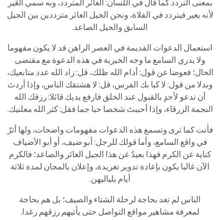
بمعنى التردد كما قال في اللسان: العائر المتردد، وبه سمي العَير
لأنه يعير فيتردد في الفلاة، ونحن الجيل العائر مترددين بين الجيل
السابق والجيل الصاعد.
استعمال الدعوات القديمة في العصر الراهن قد لا يكون مفهوما
ولا يدري السامع ما وجه الخيرية في هذه الدعوة مع مقتضى
الحال؛ فعوضا عن قول: أدام الله ظلك، قل: زاد الله عدد متابعيك،
وبدلا من قول: لا كبا بك الفرس، قل: لا هشتقك الناس، وإذا أردتَ
أن تدعو لأحدٍ بالقبول عند الخلق فارفع يديك قائلا: رزقك الله
النجمة الزرقاء، وإذا أحببتَ شخصا حبا جما فقل: كثر الله معلنيك.
فأنت كما ترى وتسمع هذه الدعوات مفهومات واضحات، ولها أثرٌ
في واقع السامع، وأما قولك للرجل: أبو ضيف، أو أبو الأضياف
كناية عن الكرم فهذا بعيدٌ عن هذا الجيل العائر والصاعد؛ فالكرم
الآن غالبا يكون بإعادة تدوير تغريدة، وإعلان بالمجان لمدة ثلاثة
أيام بلياليهن.
الناس لم تعد بحاجة لرحلة الشتاء والصيف؛ بل هم بحاجة
لمعرفة مشاهير مواقع التواصل حتى يأتيهم رزقهم رغدا.