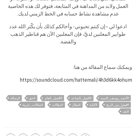
العمل ولابد من المداهنة في المتابعة، فتوفر لك هذه الخاصية
عدم مشاهدة نشاط حسابه في الخط الزمني لديك.
ادعوا لي –إن كنتم تحبوني- وأخالكم كذلك بأن يكّثر الله عدد
طوابير المعلنين لديَّ، فإن المعلنين الآن هم قناطير الذهب
والفضة.
ويمكنك سماع المقالة من هنا:
https://soundcloud.com/hattemali/4h3d6kk4ohum
#أحمد_يوسف_السيد
#الجيل_الصاعد
#الجيل_العائر
#حق
#رسالة
#قبضٌ_من_الريح
#كتابة
#مقال
#مقالات
#مقالات_عربية
#نقد