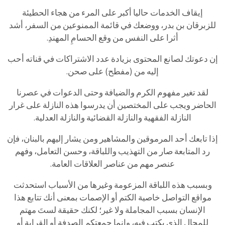
إيقاف الخدمات حاليا أكبر على المرء من هجاء الحطيئة
للزبرقان بن بدر، ووضعك في قائمة الممنوعين من السفر، أشد
أثرا على النفس من وقع الحسامِ المهندِ.
إن دعوتك لصانع المحتوى بزيادة عدد الاشتراكات في قناته أحب
إليه من (مفطح) على صحن.
لقد تغير مفهوم الكرم والضيافة وحتى الدعوات في عصرنا
الحاضر ويجب على المختصين أن يدرسوا هذه النازلة على غرار
النازلة الفقهية والنازلة القضائية والنازلة العدلية.
إذا تابعك أحد المرموقين والمشاهير ومن يشار إليهم بالبنان، فإن
رد المتابعة صار من التهذيب واللباقة، وحسن التعامل، وفهم
عنصر مهم من عناصر العلاقات العامة.
وبسبب هذه اللباقة المزعومة وغيرها من الأسباب استحدثت
مواقع التواصل خاصية الكتم أو الإصمات بمعنى أنك تتابع هذا
الإنسان بسبب المجاملة ولا غير؛ لكنك حقيقة لستَ مهتم
للمجال الذي يكتب فيه، وإنما جمعتكم الصدفة أو القرابة أو