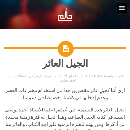
الجيل العائر
نشرت بواسطة:
HATEM ALI
18 مايو، 2019
في
قبضٌ من الريح (مقالات)
اضف تعليق
أرى أننا كجيلٍ عائر مقصرين جدا في استخدام مخترعات العصر
وعدم إدخالها في كلامنا وخصوصا في دعواتنا.
الجيل العائر هذه التسمية التي أطلقها علينا الأستاذ أحمد يوسف
السيد في كتابه الجيل الصاعد، وهذا الجيل له فترة زمنية محددة
لن أذكرها، ومن يهتم للفترة الزمنية فليراجع الكتاب، والعائر هنا