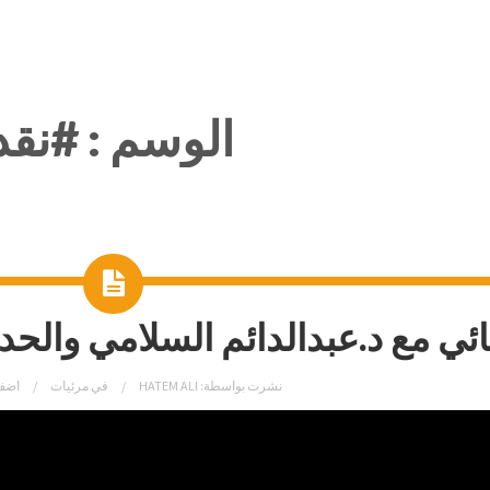
الوسم :
#نقد
ائي مع د.عبدالدائم السلامي والح
نشرت بواسطة:
HATEM ALI
في
مرئيات
اضف