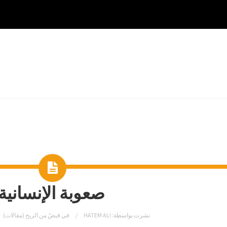
صعوبة الإنسانية
نشرت بواسطة:
HATEM ALI
في
قبضٌ من الريح (مقالات)