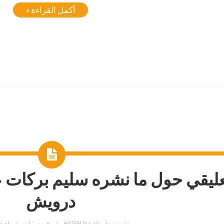
أكمل القراءة »
عليقي حول ما نشره سليم بركات 
درويش
نشرت بواسطة:
HATEM ALI
في
مرئيات
اضف