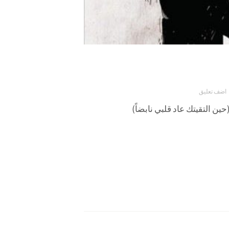
اضف تعليق
ن التقيتك عاد قلبي نابضاً)