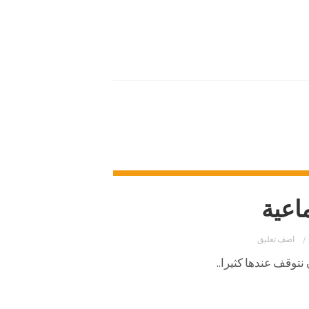
اعية
اضف تعليق
نتوقف
عندها
كثيرا
..