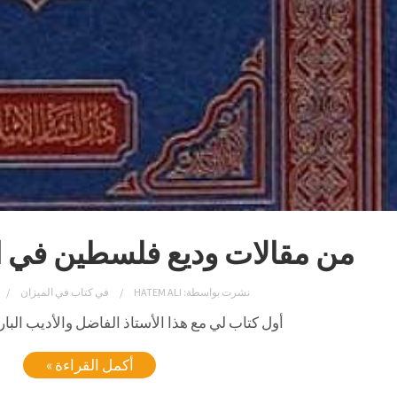
من مقالات وديع فلسطين في ال
نشرت بواسطة:
HATEM ALI
في
كتاب في الميزان
أول
كتاب
لي
مع
هذا
الأستاذ
الفاضل
والأديب
البا
أكمل القراءة »