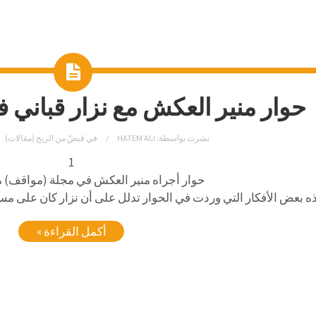
حوار منير العكش مع نزار قباني 
نشرت بواسطة:
HATEM ALI
في
قبضٌ من الريح (مقالات)
1
حوار أجراه منير العكش في مجلة (مواقف) مع
ه بعض الأفكار التي وردت في الحوار تدلل على أن نزار كان على مستوى
أكمل القراءة »