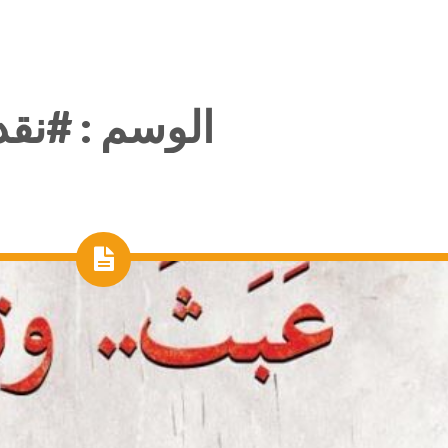
الوسم :
#نقد