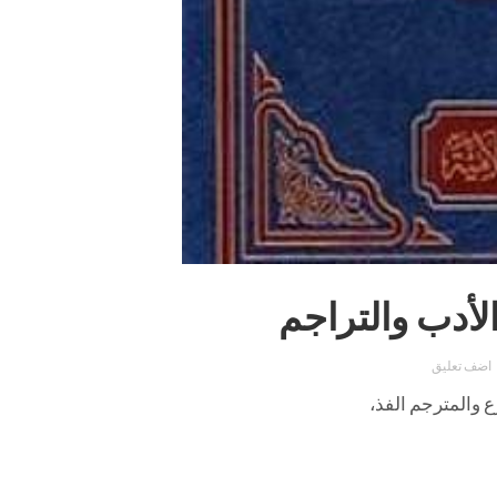
أدب والتراجم
اضف تعليق
رع
والمترجم
الفذ،