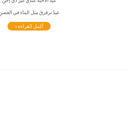
عيدُ الأحبة عندي غيرَ ذي إحنِ
عيدٌ ترقرقَ مثل الماء في الغصنِ
أكمل القراءة »