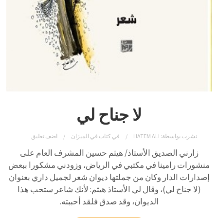
لا جناح لي
نشرت بواسطة:
HATEM ALI
في
كتاب في الميزان
اضف تعليق
زارني الصديق الأستاذ/ هيثم حسين المشرف العام على
منشورات رامينا في مكتبي في الرياض، وزودني مشكورا ببعض
إصدارات الدار وكان من جملتها ديوان شعر لجميل داري بعنوان
(لا جناح لي)، وقال لي الأستاذ هيثم: لأنك شاعر ستحب هذا
الديوان، وقد صدق فلقد أحببته.