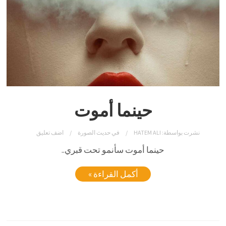
حينما أموت
نشرت بواسطة:
HATEM ALI
في
حديث الصورة
اضف تعليق
حينما أموت سأنمو تحت قبري..
أكمل القراءة »