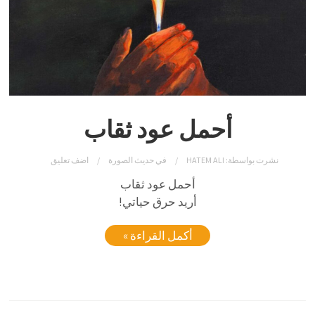
أحمل عود ثقاب
نشرت بواسطة:
HATEM ALI
في
حديث الصورة
اضف تعليق
أحمل عود ثقاب
أريد حرق حياتي!
أكمل القراءة »