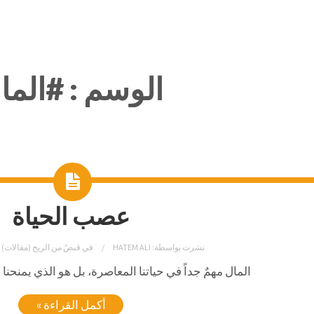
الوسم :
#الما
عصب الحياة
نشرت بواسطة:
HATEM ALI
في
قبضٌ من الريح (مقالات)
المال مهمٌ جداً في حياتنا المعاصرة، بل هو الذي يمنحنا
أكمل القراءة »