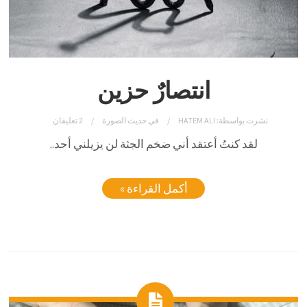
انتصارٌ حزين
نشرت بواسطة:
HATEM ALI
في
حديث الصورة
2 تعليقان
لقد كنتُ أعتقد أني ضخم الجثة لن يزيلني أحد..
أكمل القراءة »