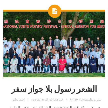
الشعر رسول بلا جواز سفر
نشرت بواسطة:
HATEM ALI
في
قبضٌ من الريح (مقالات)
اضف تعليق
في عالم يكثر فيه الضجيج تغدو القصائد منزوية في الزاوية.