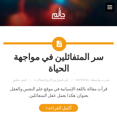
سر المتفائلين في مواجهة
الحياة
نشرت بواسطة:
HATEM ALI
في
قبضٌ من الريح (مقالات)
اضف تعليق
قرأت مقالة باللغة الإسبانية في موقع علم النفس والعقل
بعنوان: هكذا يعمل عقل المتفائلين.
أكمل القراءة »