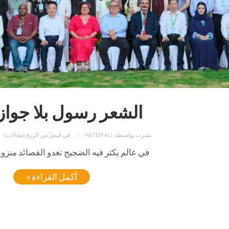
الشعر رسول بلا جواز
نشرت بواسطة:
HATEM ALI
في
قبضٌ من الريح (مقالات)
في عالم يكثر فيه الضجيج تغدو القصائد منزوية
أكمل القراءة »