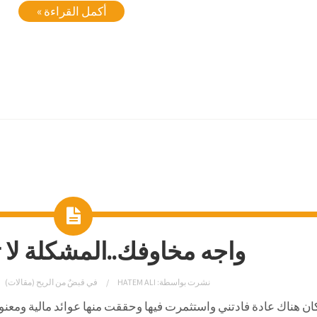
أكمل القراءة »
واجه مخاوفك..المشكلة لا 
نشرت بواسطة:
HATEM ALI
في
قبضٌ من الريح (مقالات)
ان هناك عادة فادتني واستثمرت فيها وحققت منها عوائد مالية ومعن