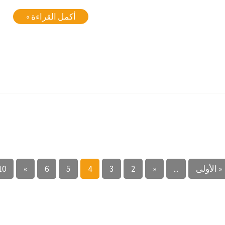
أكمل القراءة »
« الأولى
...
«
2
3
4
5
6
»
10