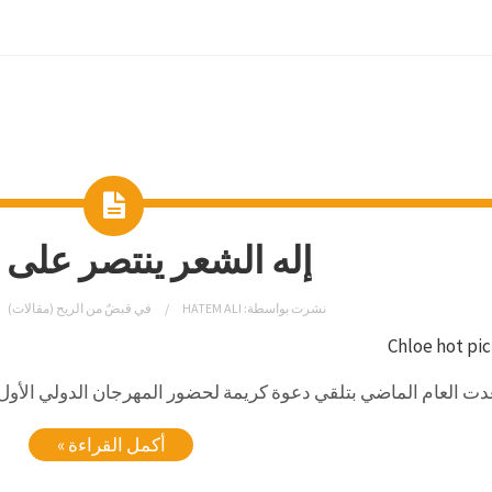
إله الشعر ينتصر على 
نشرت بواسطة:
HATEM ALI
في
قبضٌ من الريح (مقالات)
Chloe hot pi
ت العام الماضي بتلقي دعوة كريمة لحضور المهرجان الدولي الأول
أكمل القراءة »