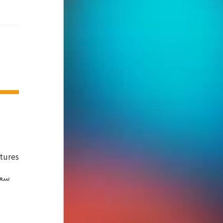
ctures
سعد