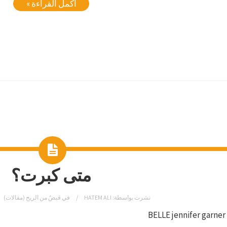
أكمل القراءة »
متى كبرت؟
نشرت بواسطة:
HATEM ALI
في
قبضٌ من الريح (مقالات)
BELLE jennifer garne