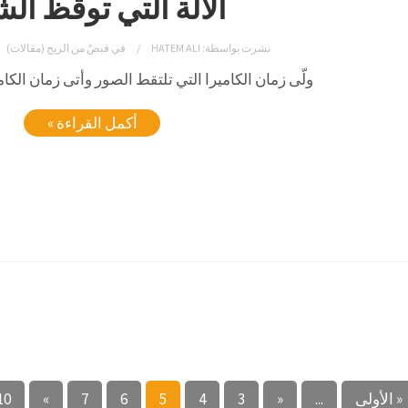
الآلة التي توقظ ال
نشرت بواسطة:
HATEM ALI
في
قبضٌ من الريح (مقالات)
ولّى زمان الكاميرا التي تلتقط الصور وأتى زمان الكام
أكمل القراءة »
« الأولى
...
«
3
4
5
6
7
»
10