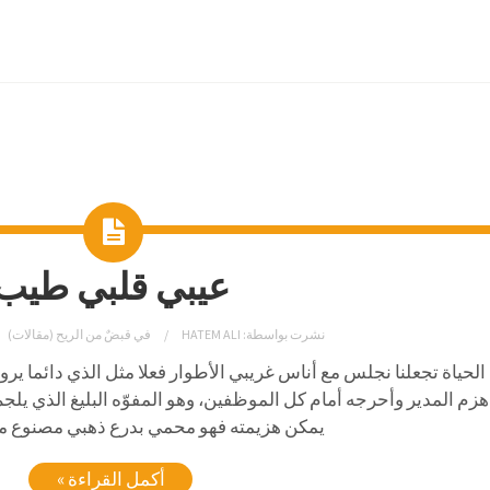
عيبي قلبي طيب
نشرت بواسطة:
HATEM ALI
في
قبضٌ من الريح (مقالات)
الحياة تجعلنا نجلس مع أناس غريبي الأطوار فعلا مثل الذي دائما ير
هزم المدير وأحرجه أمام كل الموظفين، وهو المفوّه البليغ الذي 
يمكن هزيمته فهو محمي بدرع ذهبي مصنوع من
أكمل القراءة »