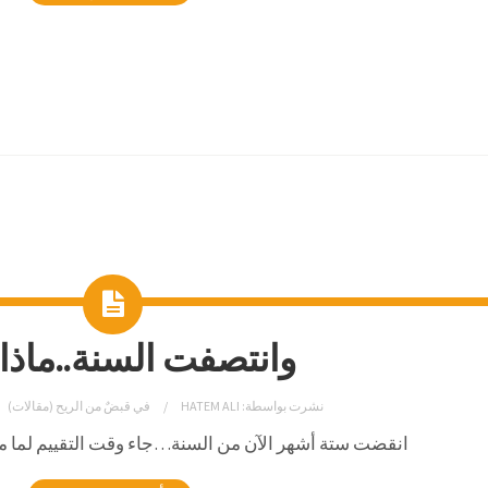
وانتصفت السنة..ماذا 
نشرت بواسطة:
HATEM ALI
في
قبضٌ من الريح (مقالات)
انقضت ستة أشهر الآن من السنة…جاء وقت التقييم لما ما