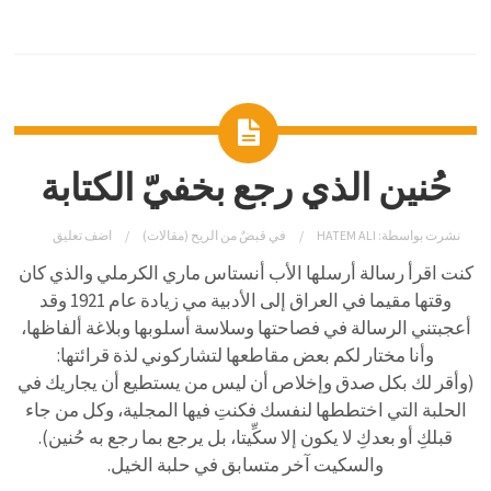
حُنين الذي رجع بخفيّ الكتابة
نشرت بواسطة:
HATEM ALI
في
قبضٌ من الريح (مقالات)
اضف تعليق
كنت اقرأ رسالة أرسلها الأب أنستاس ماري الكرملي والذي كان
وقتها مقيما في العراق إلى الأدبية مي زيادة عام 1921 وقد
أعجبتني الرسالة في فصاحتها وسلاسة أسلوبها وبلاغة ألفاظها،
وأنا مختار لكم بعض مقاطعها لتشاركوني لذة قرائتها:
(وأقر لك بكل صدق وإخلاص أن ليس من يستطيع أن يجاريك في
الحلبة التي اختططها لنفسك فكنتِ فيها المجلية، وكل من جاء
قبلكِ أو بعدكِ لا يكون إلا سكِّيتا، بل يرجع بما رجع به حُنين).
والسكيت آخر متسابق في حلبة الخيل.