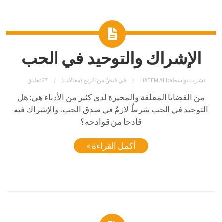
الإشراك والتوحيد في الحب
نشرت بواسطة:
HATEM ALI
في
قبضٌ من الريح (مقالات)
27 تعليق
من القضايا المقلقة والمحيرة لدى كثير من الأدباء هي: هل
التوحيد في الحب شرطٌ لازمٌ في صدق الحب، والإشراك فيه
قادحا من قوادحه؟
أكمل القراءة »