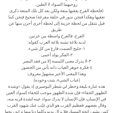
روحيهما السواد لا الطين.
(فلحظة الفرح يعقبها متعة ولكن بعد كل تلك المتعة ذكرى
تعقبها وهكذا فنحن ندور في حلقة مفرغة) صحيح فنحن كما
قيل ننتقل من لحظة حزينة إلى لحظة أخرى أحزن منها عن
طريق
الفرح، فالفرح واسطة بين حزنين.
لديه بلاغة تشبه بلاغة العرب كقوله:
١-خليج الصمت فارغ من كل شيء.
٢-الفكر يولد أعمى.
٣-لا يدرك معنى اللمسة إلا من فقد البصر.
٤-فكرة جوهر الغياب ذاته تأتي من الحضور.
وهذا المعنى الأخير مشهورٌ معروف:
(غياب الشيء، يثبت وجوده).
هذه عبارة بليغة وخطر لي شطر البوصيري إذ يقول: «وشدة
الظهور الخفاء» فإن شدة الظهور موجب للخفاء كسواد العين
في الإنسان، فإن الإنسان لا يدرك سواد عينه لشدة قربه منه،
وقال بعضهم: فعظيم القرب هو الذي غيّب عنك شهود القرب
كمن يشم رائحة المسك فلا يزال يدنو وكلما دنا منها تزايد ريحها