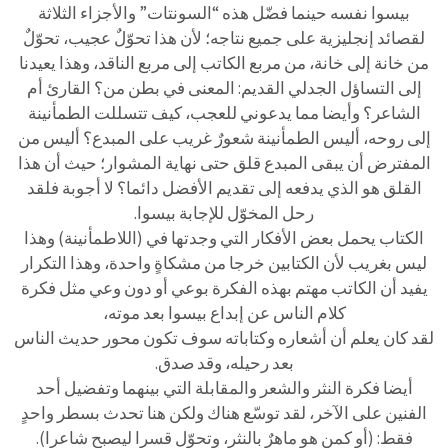
بيسوا نفسه حينما فضّل هذه “السونتات” والأجزاء الثلاثة
لقصائد إنجليزية على جميع نتاجه؛ لأن هذا تحوّلٌ عجيب، تحوّلٌ
من خانة إلى خانة، من مربع الكاتب إلى مربع الناقد، وهذا يعيدنا
إلى التساؤل الجدلي القديم: المعنى في بطن من؟ القارئ أم
الشاعر؟ وأيضا مما يدعوني للعجب، كيف تتسللت الطمأنينة
إلى روحه، أليس الطمأنينة شعورٌ غريب على المبدع؟ أليس من
المفترض أن يبقى المبدع قلق حتى نهاية المشوار؛ حيث أن هذا
القلق هو الذي يدفعه إلى تقديم الأفضل دائما؟ لا أجوبة فلقد
رحل المخوّل للإجابة بيسوا.
الكتاب يحمل بعض الأفكار التي وجدتها في (اللاطمأنينة) وهذا
ليس بغريب لأن الكتابين خرجا من مشكاةٍ واحدة، وهذا التكرار
يفيد أن الكاتب مهتم بهذه الفكرة بوعي أو دون وعي مثل فكرة
كلام الناس عن إبداع بيسوا بعد موته،
لقد كان يعلم أن أشعاره وكتاباته سوف تكون محور حديث الناس
بعد رحيله، وقد صدق.
أيضا فكرة النثر والشعر والمقابلة التي بينهما وتفضيل أحد
الفنين على الآخر، لقد توسّع هناك ولكن هنا تحدث بسطر واحدٍ
فقط: (أو كمن هو ماهرٌ بالنثر، وتحوّل قسرا ليصبح شاعرا).