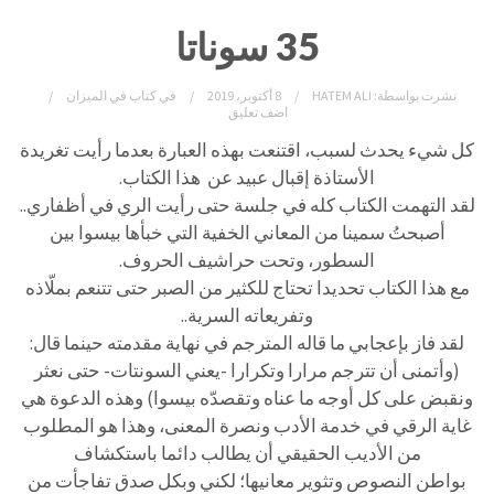
35 سوناتا
نشرت بواسطة:
HATEM ALI
8 أكتوبر، 2019
في
كتاب في الميزان
اضف تعليق
كل شيء يحدث لسبب، اقتنعت بهذه العبارة بعدما رأيت تغريدة
الأستاذة إقبال عبيد عن
هذا الكتاب.
لقد التهمت الكتاب كله في جلسة حتى رأيت الري في أظفاري..
أصبحتُ سمينا من المعاني الخفية التي خبأها بيسوا بين
السطور، وتحت حراشيف الحروف.
مع هذا الكتاب تحديدا تحتاج للكثير من الصبر حتى تتنعم بملّاذه
وتفريعاته السرية..
لقد فاز بإعجابي ما قاله المترجم في نهاية مقدمته حينما قال:
(وأتمنى أن تترجم مرارا وتكرارا -يعني السونتات- حتى نعثر
ونقبض على كل أوجه ما عناه وتقصدّه بيسوا) وهذه الدعوة هي
غاية الرقي في خدمة الأدب ونصرة المعنى، وهذا هو المطلوب
من الأديب الحقيقي أن يطالب دائما باستكشاف
بواطن النصوص وتثوير معانيها؛ لكني وبكل صدق تفاجأت من