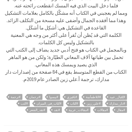
فلما دخل البيت الذي فيه المسك انقطعت رائحته عنه.
ومما لم يعجبني في الكتاب أنه مشكّل بالكامل بعلامات التشكيل
وهذا مما أفقده الجمال وأضفى عليه مسحة من التكلف الزائد.
القاعدة في التشكيل هي: أشكِل ما أشكَل.
الكلمة التي قد يُظن أن تُقرأ على أكثر من وجه هي المعنية
بالتشكيل وليس كل الكلمات.
وبالمجمل في الكتاب هو فتح أدبي جديد يضاف إلى الكتب التي
تحمل بين طياتها آلاف المعاني الطيّارة؛ ولكن من هو الماهر
الذي يصيد ويمسك هذه المعاني.
الكتاب من القطع المتوسط يقع في 84 صفحة من إصدارات دار
مدارك، ترجمة أ.علي زين الصادر عام 2019م.
#إقبال_عبيد
#اللاطمأنينة
#بافيزي
#بيسوا
#ترجمان
#ترجمة
#دار_مدارك
#علي_زين
#كتاب
#كتاب_في_الميزان
#كتب
#مقال
#مقالات
#مقالات_عربية
#نقد
#نقد_الشعر