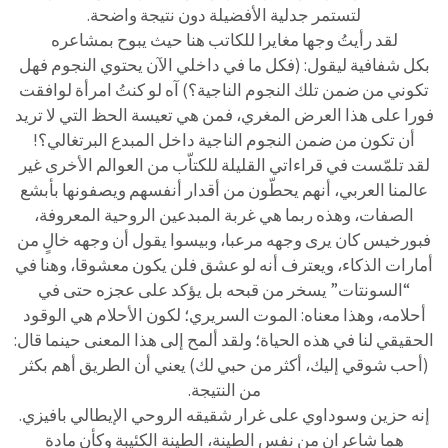
لتستمر جدلية الأفضيلة دون نتيجة واضحة.
لقد رأيتُ وجها مغايرا للكاتب هنا حيث يبوح بمشاعره
بكل شفافية ليقول: (فكل ما في داخلي الآن يحتوي النجوم فهل
تكوني من ضمن تلك النجوم الناجية؟) آه لو كنتُ امرأة لوافقت
فورا على هذا العرض المغري، فمن هي تعيسة الحظ التي لا تريد
أن تكون من ضمن النجوم الناجية داخل المبدع البرتغالي؟!
لقد تلمّست في قراءاتي القليلة للكتاّب من العوالم الأخرى غير
عالمنا العربي، أنهم يحطّون من أقدار أنفسهم ويصفونها بأبشع
الصفات، وهذه ربما هي غربة المبدعين الروحية المعروفة،
فبورخيس كان يرى وجهه مرعبا، وبيسوا يقول أن وجهه خالٍ من
أمارات الذكاء، ويعترف أنه لو عشق فلن يكون معشوقا، وهنا في
“السونتات” يسخر من قبحه بل يؤكد على عجزه حتى في
أحلامه، وهذا معناه: الموت السريري؛ لكون الأحلام هي الوقود
الحقيقي لنا في هذه الحياة؛ ولقد ألمح إلى هذا المعنى حينما قال:
(أحب شوقي إليك، أكثر من حبي لك) يعني أن الطريق أهم بكثر
من النتيجة.
إنه حزين وسوداوي على غرار شقيقه الروحي الإيطالي بافيزي.
هما شاعران من نفس الطينة، الطينة الكئيبة وكأن مادة