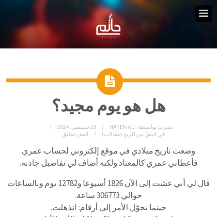
هل هو يوم مجيد؟
نشرت بواسطة:
HATEM ALI
18 سبتمبر، 2024
في
قبضٌ من الريح (مقالات)
اضف تعليق
وضعت تاريخ ميلادي في موقع إلكتروني لحساب عمري
فأعطاني عمري كالمعتاد ولكنه أضاف لي تفاصيل جاذبة.
قال لي أني عشت إلى الآن 1826 أسبوعا و12782 يوم وبالساعات
حوالي 306773 ساعة.
حينما تحوّل الأمر إلى أرقام: انذهلت.