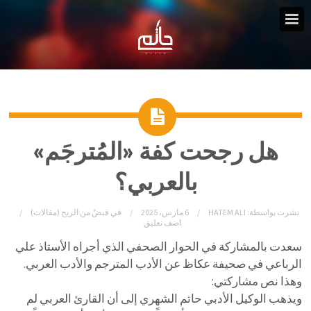
هل رجحت كفة «المُترجَم»
بالعربي؟
نشرت بواسطة:
HATEM ALI
6 مارس، 2025
في
قبضٌ من الريح (مقالات)
اضف تعليق
سعدت بالمشاركة في الحوار الصحفي الذي أجراه الأستاذ علي
الرباعي في صحيفة عكاظ عن الأدب المترجم والأدب العربي.
وهذا نص مشاركتي:
ويذهب الوكيل الأدبي حاتم الشهري إلى أن القارئ العربي لم