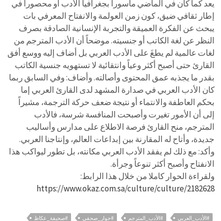
يعد كما كان في الماضي مأسوراً بجغرافيا الأدب أو محصوراً في
إطار ثقافي ضيق، كون زمن العولمة والانفتاح المعرفي بات
يبحث عن الفكرة العميقة والتجربة الإنسانية الصادقة بصرف
النظر عن لغة الكاتب أو جنسيته. موضحاً أن الأدب المترجم من
لغات عالمية لم يطغَ على الأدب العربي بل أضاف إليه ووسع أفق
القارئ حتى أصبح أكثر وعياً وانتقائية لا تستهويه جنسية الكاتب
بقدر ما يجذبه عمق المحتوى وأصالته. وأضاف: وفي السابق ربما
كان الأدب العربي في صدارة المشهد لدى القارئ العربي إما
بحكم العاطفة والانتماء أو نتيجة ضعف حركة الترجمة، مشيراً
إلى أن الأمور تغيرت وأصبحت المنافسة شرسة، فالأدب
المترجم، منح القارئ فرصة الاطلاع على مدارس وأساليب
جديدة، وأتاح له المقارنة بين إبداعات العالم، وإنتاجنا العربي.
وأكد: مع ذلك لم يفقد الأدب العربي مكانته، بل تطور ليواكب هذا
الانفتاح وأصبح أكثر تنوعاً وجرأة.
ولقراءة الحوار كاملا من خلال هذا الرابط:
https://www.okaz.com.sa/culture/culture/2182628
#الأدب_العربي
#الأدب_المترجم
#حوار_صحفي
#صحيفة_عكاظ