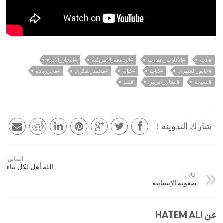
#أدب
#الأقارب_عقارب
#الجامعة_الأمريكية
#انتحار_الأدباء
#حاتم_الشهري
#كتاب
#كتابة
#محمد_شكري
#مي_زيادة
#نصيحة
#نضال_غريبي
#نقد
شارك التدوينة !
السابق:
الله أهل لكل ثناء
التالي:
صعوبة الإنسانية
عن HATEM ALI