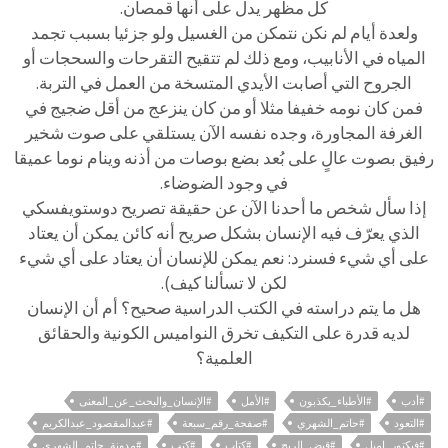
كل مظهر يدل على أنها قمصان.
ولعدة أيام لم نكن نتمكن من الغسيل ولو جزئيا بسبب تجمد
المياه في الأنابيب، ومع ذلك لم تتقيح التقرحات والسحجات أو
الجروح التي أصابت الأيدي المتسخة من العمل في التربة.
فمن كان نومه خفيفا مثلا أو من كان ينزعج من أقل ضجيج في
الغرفة المجاورة، وجده نفسه الآن يستلقي على صوت شخير
رفيق بصوت عالٍ على بُعد بضع بوصات من أذنه وينام نوما عميقا
في وجود الضوضاء.
إذا سأل شخص ما أحدنا الآن عن حقيقة تصريح دوستويفسكي
الذي يعرّف فيه الإنسان بشكل صريح أنه كائن يمكن أن يعتاد
على أي شيء فسنرد: نعم يمكن للإنسان أن يعتاد على أي شيء
لكن لا تسألنا كيف).
هل ما يتم دراسته في الكتب الدراسية صحيح؟ أم أن الإنسان
لديه قدرة على التكيف تخرق النواميس الكونية والحقائق
العلمية؟
#أدب
#الأطباء_يكذبون
#الأمل
#الإنسان_والبحث_عن_المعنى
#التعود
#حاتم_الشهري
#صفحة_رقم_سبعة
#عبدالمقصود_عبدالكريم
#فيكتور_إميل
#قبض_الريح
#كتاب
#كتب
#مدونة_حاتم_الشهري