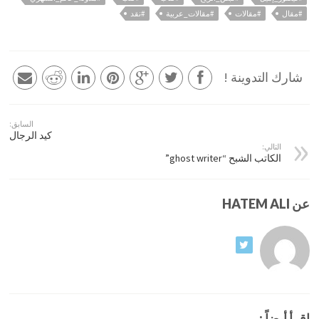
#مقال
#مقالات
#مقالات_عربية
#نقد
شارك التدوينة !
السابق:
كيد الرجال
التالي:
الكاتب الشبح “ghost writer”
عن HATEM ALI
إقرأ أيضاً :