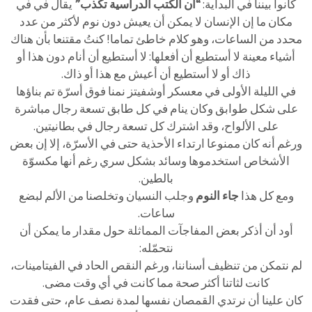
كانوا بيننا في البداية:
“أن الكتب الدراسية تكذب”
يقال في في
مكان ما إن الإنسان لا يمكن أن يعيش دون نوم لأكثر من عدد
محدد من الساعات، وهو كلام خاطئ تماما! كنتُ مقتنعا بأن هناك
أشياء معينة لا أستطيع أن أفعلها: لا أستطيع أن أنام دون هذا أو
ذاك أو لا أستطيع أن أعيش مع هذا أو ذاك.
في الليلة الأولى في معسكر أوشفيتز نمنا فوق أسرّة تم بناؤها
على شكل طوابق وكان ينام في كل طابق تسعة رجال مباشرة
على الألواح، وقد اشترك كل تسعة رجال في بطانيتين.
ورغم أنه كان ممنوعا ارتداء الأحذية حتى في الأسرّة، إلا إن بعض
الأشخاص استخدموها وسائد بشكل سري رغم أنها مكسوّة
بالطين.
ومع كل هذا
جاء النوم
وجلب النسيان وتخلصنا من الألم لبضع
ساعات.
أود أن أذكر بعض المفاجآت المماثلة حول مقدار ما يمكن أن
نتحمّله:
لم نتمكن من تنظيف أسناننا، ورغم النقص الحاد في الفيتامينات،
كانت لثاتنا أكثر صحة مما كانت في أي وقت مضى.
كان علينا أن نرتدي القمصان نفسها لمدة نصف عام، حتى فقدت