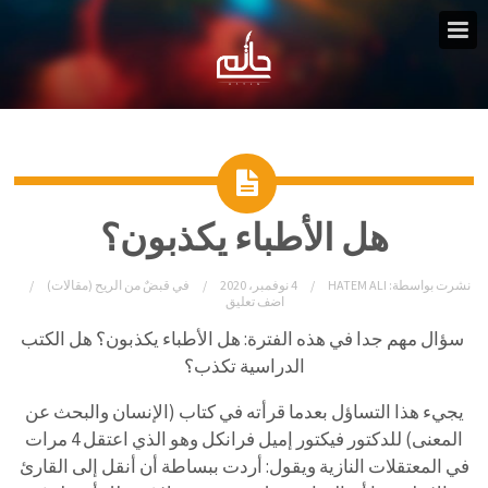
هل الأطباء يكذبون؟
نشرت بواسطة:
HATEM ALI
4 نوفمبر، 2020
في
قبضٌ من الريح (مقالات)
اضف تعليق
سؤال مهم جدا في هذه الفترة: هل الأطباء يكذبون؟ هل الكتب
الدراسية تكذب؟
يجيء هذا التساؤل بعدما قرأته في كتاب (الإنسان والبحث عن
المعنى) للدكتور فيكتور إميل فرانكل وهو الذي اعتقل 4 مرات
في المعتقلات النازية ويقول: أردت ببساطة أن أنقل إلى القارئ