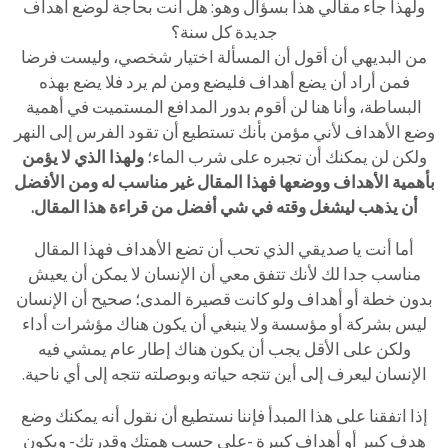
ولهذا جاء مقالي هذا بسؤال وهو: هل أنت بحاجة لوضع أهداف
جديدة كل سنة؟
من البديهي أن أقول أن المسألة اختيار شخصي، وليست فرضا
فمن أراد أن يضع أهداف فليضع ومن لم يرد فلا يضع بهذه
البساطة، وأنا هنا لن أقوم بدور المدافع المستميت في أهمية
وضع الأهداف لأني مؤمن بأنك تستطيع أن تقود الفرس إلى النهر
ولكن لن يمكنك أن تجبره على شرب الماء؛
ولهذا الذي لا يؤمن
بأهمية الأهداف ووضعها فهذا المقال غير مناسب له ومن الأفضل
أن يذهب ليشغل وقته في شي أفضل من قراءة هذا المقال.
أما أنت يا صديقي الذي تحب أن تضع الأهداف فهذا المقال
مناسب جدا لك لأنك تتفق معي أن الإنسان لا يمكن أن يعيش
بدون خطة أو أهداف ولو كانت قصيرة المدى؛ صحيح أن الإنسان
ليس بشركة أو مؤسسة ولا ينبغي أن يكون هناك مؤشرات أداء
ولكن على الأقل يجب أن يكون هناك إطار عام يمشي فيه
الإنسان ليعرف إلى أين تتجه حياته وبوصلته تتجه إلى أي ناحية.
إذا اتفقنا على هذا المبدأ فإننا نستطيع أن نقول أنه يمكنك وضع
هدف كبير أو أهداف كبيرة -على حسب همتك وقدرتك- ويكون