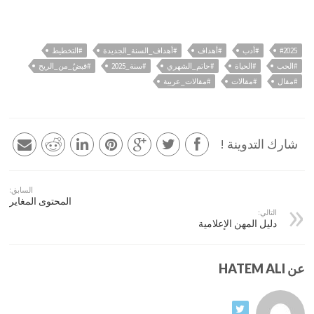
#2025
#أدب
#أهداف
#أهداف_السنة_الجديدة
#التخطيط
#الحب
#الحياة
#حاتم_الشهري
#سنة_2025
#قبضٌ_من_الريح
#مقال
#مقالات
#مقالات_عربية
شارك التدوينة !
السابق:
المحتوى المغاير
التالي:
دليل المهن الإعلامية
عن HATEM ALI