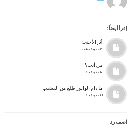
إقرأ أيضاً :
أثر الأجنحة
34 دقيقة مضت
من أنت؟
37 دقيقة مضت
ما دام الوابور طلع من القضيب
38 دقيقة مضت
اضف رد