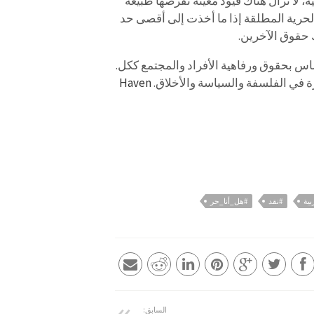
، لا تزال هناك قيود معينة تفرضها طبيعة
 الحرية المطلقة إذا ما أخذت إلى أقصى حد
 حقوق الآخرين.
س بحقوق ورفاهية الأفراد والمجتمع ككل.
ة في الفلسفة والسياسة والأخلاق.
Haven
ية
#نقد
#هل_أنا_حر
السابق: