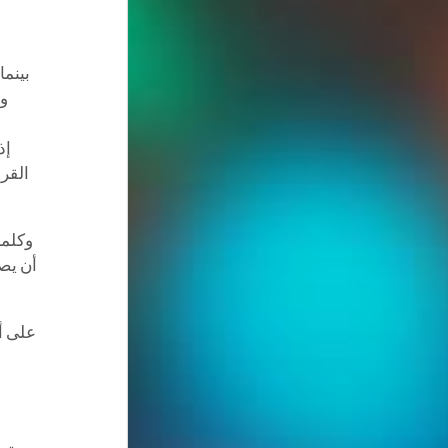
بينما
وت
إذ
القرا
وكلما
أن يص
على أ