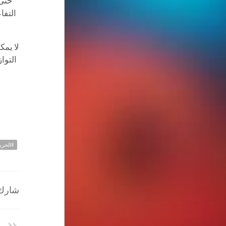
حتى 
التفا
لا يمك
التوا
#الحري
شارك ا