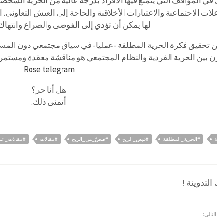
في المواقف التي يتمتع فيها الأفراد بدرجة عالية من الحرية الشخصية
علات الاجتماعية والاعتبارات الأخلاقية والحاجة إلى العيش التعاوني.
لها يمكن أن تؤدي إلى الفوضى والصراع وانتهاك
ن تحقيق فكرة الحرية المطلقة -عمليا- في سياق مجتمعي دون المسا
زن بين الحرية الفردية والنظام المجتمعي هو مناقشة معقدة ومستمر
Rose telegram
هل أنا حر؟
أتمنى ذلك.
ة
#الحرية_المطلقة
#قبض_الريح
#قبضٌ_من_الريح
#مقالات
#مقالات_عرب
لتدوينة !
التالي: