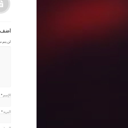
اضف 
لن يتم ن
الإسم
*
البريد
*