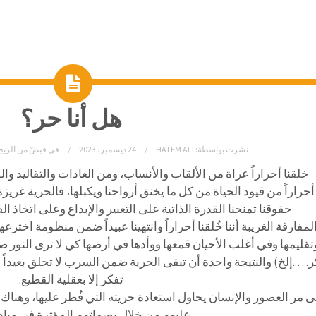
هل أنا حر؟
نشرت بواسطة:
HATEM ALI
24 ديسمبر، 2023
في
قبضٌ من الريح
خلقنا أحراراً عراة من الألقاب والأنساب، ومن العادات والتقاليد وا
أحراراً من قيود الحياة من كل ما يخنق أرواحنا ويكبلها، فالحرية غريزة
حقوقنا تمنحنا القدرة الذاتية على التعبير والإبداع وعلى اتخاذ 
لمفارقة الغريبة أننا خُلقنا أحراراً وانتهينا عبيداً ضمن منظومة اختر
تقليمها وفي أغلب الأحيان قمعها ووأدها في أرضها كي لا ترى النور ض
ر…..إلخ) والنتيجة واحدة أن تبقى الحرية ضمن السرب لا تحلق بعيداً و
تفكر إلا بعقلية القطيع.
ى مر العصور والإنسان يحاول استعادة حريته التي فُطر عليها، وهنا
عليهم من خلال بصماتهم المؤثرة في ميادي