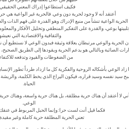
فكيف استطاعوا إدراك المعني الحقيقي 
أعتقد أنه لا وجود لحرية دون وعي. فالحرية غير الواعية هي حري
 الحرية الواعية تنشأ من منبع الإدراك وهو القدرة على فهم الذات وال
لبيتها بوعي، والقدرة على التفكير المنطقي وتحليل الأفكار والمع
والثقافية والاقتصادية التي نعيشها
ن الحرية والوعي مرتبطان بعلاقة وثيقة فبدون الوعي لا نستطيع أن نش
رات الصائبة وبالتالي هو يدعم الحرية ويقودها إلى الطريق الصحيح، 
من الضغوطات والقيود وتدفعه للاكتفاء 
 زاد الوعي بأشكاله الروحية والفكرية كل ما ازداد طرداً تطور الإنس
بح سيد نفسه وسيد قراره، فيكون اليراع الذي يخط الكلمة، والريشة
الحياة.
ني لا أعتقد أن هناك حرية مطلقة، بل هناك حرية واسعة، وهناك ح
الوعي.
فكما قيل أنت لست حرا: وإنما الحبل المربوط في عنقك 
تعني الحرية المطلقة حرية كاملة وغير مقيدة 