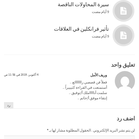
سيرة المحاولات الناقصة
9 أيام مضت
تأثير فرانكلين في العلاقات
9 أيام مضت
تعليق واحد
وريف الأمل
4 أكتوبر، 2019 في 11:56 ص
فعلاً فن قصصي رااااااائع ..
أستمتعت في القراءة كثيييراً ..
سلمت أناااااملك أ/توفيق ..
إنتقاء موفق أ/حاتم ..
رد
اضف رد
لن يتم نشر البريد الإلكتروني . الحقول المطلوبة مشار لها بـ
*