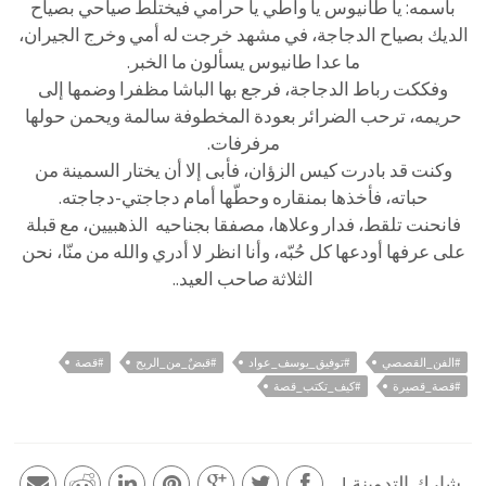
باسمه: يا طانيوس يا واطي يا حرامي فيختلط صياحي بصياح
الديك بصياح الدجاجة، في مشهد خرجت له أمي وخرج الجيران،
ما عدا طانيوس يسألون ما الخبر.
وفككت رباط الدجاجة، فرجع بها الباشا مظفرا وضمها إلى
حريمه، ترحب الضرائر بعودة المخطوفة سالمة ويحمن حولها
مرفرفات.
وكنت قد بادرت كيس الزؤان، فأبى إلا أن يختار السمينة من
حباته، فأخذها بمنقاره وحطّها أمام دجاجتي-دجاجته.
فانحنت تلقط، فدار وعلاها، مصفقا بجناحيه الذهبيين، مع قبلة
على عرفها أودعها كل حُبّه، وأنا انظر لا أدري والله من منّا، نحن
الثلاثة صاحب العيد..
#الفن_القصصي
#توفيق_يوسف_عواد
#قبضٌ_من_الريح
#قصة
#قصة_قصيرة
#كيف_تكتب_قصة
شارك التدوينة !