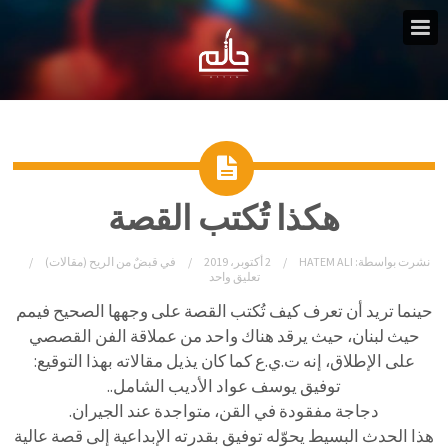
هكذا تُكتب القصة
نشرت بواسطة:
HATEM ALI
2 أكتوبر، 2019
في
قبضٌ من الريح (مقالات)
تعليق واحد
حينما تريد أن تعرف كيف تُكتب القصة على وجهها الصحيح فيمم
حيث لبنان،
حيث يرقد هناك واحد من عملاقة الفن القصصي
على الإطلاق، إنه ت.ي.ع كما كان يذيل مقالاته بهذا التوقيع:
توفيق يوسف عواد الأديب الشامل..
دجاجة مفقودة في القن، متواجدة عند الجيران.
هذا الحدث البسيط يحوّله توفيق بقدرته الإبداعية إلى قصة عالية