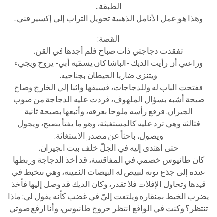
الطبقة..
وهذا هو عمل الأنامل الذهبية تحويل التراب إلى إكسير فني..
القصة:
تفقدت دجاجتي ذات صباح فلم أجدها في القن.
وراعني أن رأيت الديك -الباشا كان يسمّيه أبي- يروح ويجيء
ويتنزى ضاربا الحيطان بجناحيه.
ففتحت الباب له وللدجاجات، فسبقها واثبا إلى الخارج وصاح
صيحة أشبه بسؤال الملهوف، فردت عليه الدجاجة من صوب
الجيران. فرفع رأسه ملوحا بعرفه، وأتبعها بصيحة ثانية
فثالثة وهي ترد عليه كالمستغيثة، وهو ما يفتأ يصيح، ويجول
ويصول، باحثاً عن مصدر الاستغاثة.
حتى اهتدى إليه في الجلّ خلف بيت الجيران.
كان طانيوس خصمي في المفاقسة، قد أخذ الدجاجة وربطها
عنده إلى جذع توتة لتبيض له البيضات الثمينة، وهي تتخبط في
قيدها وتحاول الإفلات فلا تقدر، وكان الديك قد وصل إليها فأخذ
يضرب الخيط بمنقاره ويلتفت إليّ في غضب كأنه يقول لي: ماذا
تنتظر؟ وكنت في الواقع انتظر خروج طانيوس، وأنا ارفع صوتي