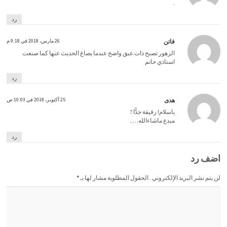
.
رد
فاتن
26 مارس، 2018 في 9:18 م
الزهور تصبح ذات عبق واضح عندما يصاغ الحديث عنها كما صنعت
استاذي حاتم
رد
هدى
25 أكتوبر، 2018 في 10:03 ص
ياسلام! رقيقة جدًّا ?
مبدع ماشاءالله…..
رد
اضف رد
لن يتم نشر البريد الإلكتروني . الحقول المطلوبة مشار لها بـ
*