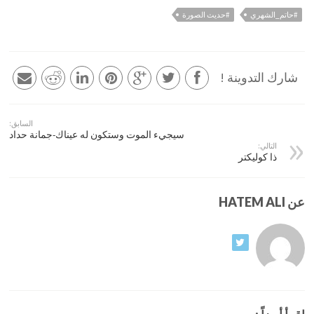
#حاتم_الشهري
#حديث الصورة
شارك التدوينة !
السابق:
سيجيء الموت وستكون له عيناك-جمانة حداد
التالي:
ذا كوليكتر
عن HATEM ALI