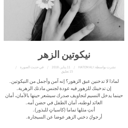
نيكوتين الزهر
نشرت بواسطة:
HATEM ALI
11 يناير، 2018
في
حديث الصورة
15 تعليق
لماذا لا تدخنين عبق الزهور؟ إنه آمن وأجمل من النيكوتين..
إن تدخينك للزهور فيه عودة لجنس مادتك الزهرية..
حينما يدخل النسيم لتجاويف صدرك سيشعر حينها بالأمان، أمان
العائد لوطنه، أمان الطفل في حضن أمه..
أنتِ مثلها تماما (كاسياتٍ للبذور)..
أرجوكِ دخني الزهر عوضا عن السيجارة..