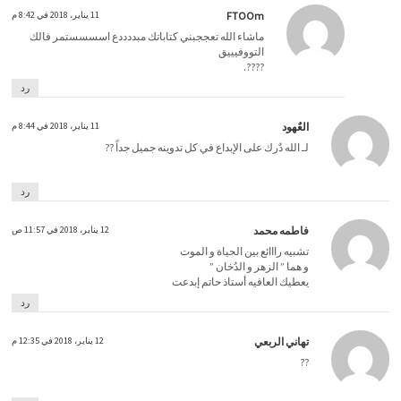
FTOOm
11 يناير، 2018 في 8:42 م
ماشاء الله تعججبني كتاباتك مبددددع اسسسستمر فالك
التووفيييق
????.
رد
العٌهود
11 يناير، 2018 في 8:44 م
لـ الله دٌرك على الإبداع في كل تدوينه جميل جداً ??
رد
فاطمه محمد
12 يناير، 2018 في 11:57 ص
تشبيه رااائع بين الحياة و الموت
و هما ” الزهر و الدُخان ”
يعطيك العافيه أستاذ حاتم إبدعت
رد
تهاني الربعي
12 يناير، 2018 في 12:35 م
??