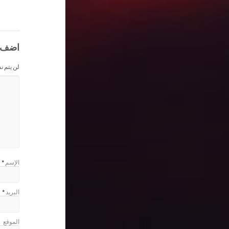
اضف 
لن يتم ن
الإسم
*
البريد
*
الموقع