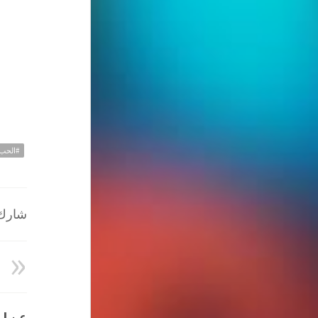
#الحب
شارك ا
عن HATEM ALI