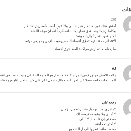
Exit
أفتّش عنك عبر الانتظار عبر نفسي ولا أعود.. أدمنت أسبرينَ الانتظار
وكلما أزِف الوقت تَدق عقارب الساعه فَرحاً لقد آن موعد اللقاء
لكنها تعود لتجر أذيال الخيبة،?
الانتظار محنة، فيه تتمزّق أعضاء النفس يموت الزمن وهو يعي موته.
ما يفعله الانتظار هو مراكمة الصدأ فوق أجسادنا.
A.f
رائع ، للاسف من زرع في المرأه ثقافة الانتظار هو المتهم الحقيقي وهو السبب في ان
المسلمات خاصه فضلا عن العربيات الاوائل بشكل عام الاتي كن يصنعن التاريخ ولا ينتظر
رفعه علي
لابشرى بعد اليوم بل منذ برهه من الزمان
لا أماني ولا وعود قد ترسم لك
صدقني إن قلت لك لا أبالي
لا أكترث لا أهتم
صنعت ماتخافه أيها الرجل الشحيح