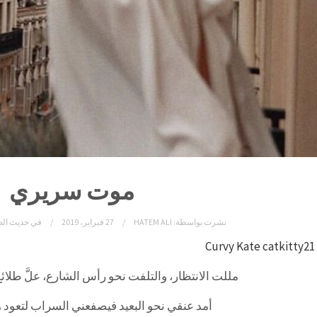
موت سريري
نشرت بواسطة:
HATEM ALI
27 فبراير، 2019
في
حديث ال
Curvy Kate catkitty2
مللت الانتظار، والتلفت نحو رأس الشارع، علَّ طلائ
أمد عنقي نحو البعيد فيصفعني السراب لتعود هي