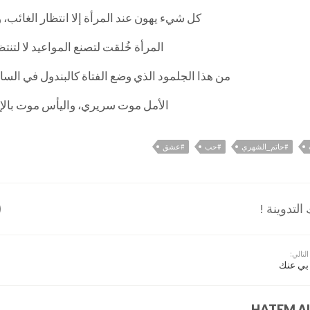
كل شيء يهون عند المرأة إلا انتظار الغائب، و
المرأة خُلقت لتصنع المواعيد لا لتنتظ
من هذا الجلمود الذي وضع الفتاة كالبندول في السا
الأمل موت سريري، واليأس موت بالإع
#حاتم_الشهري
#حب
#عشق
لتدوينة !
التالي:
بي عنك