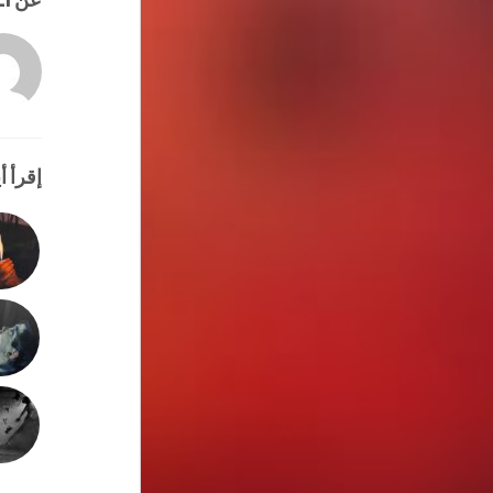
إقرأ أي