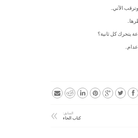
ترقب الآتي..
رها..
عة يتحرك كل ثانية؟
دام..
السابق:
كتاب الحاء