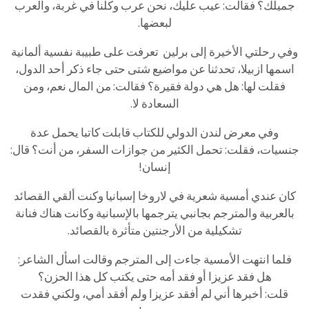
جميلك؟ فقالت: عيب عليك، نحن عرب وكلنا في غربة، والعرب
لبعضها.
وفي رحلتي الأخيرة إلى برلين تعرفت على طبيبة نفسية ألمانية
اسمها ازبيلا، تحدثنا عن مواضيع شتى حتى جاء ذكر أحد الدول،
فقلت لها: هل هي دولة فقيرة؟ فقالت: من المال نعم، ومن
السعادة لا.
وفي معرض لندن الدولي للكتاب قابلت كاتبا يحمل عدة
جنسيات، فقلت: تحمل الكثير من جوازات السفر، من أنت؟ قال:
إنسان!
كان عندي أمسية شعرية في لاروخا إسبانيا وكنت ألقي القصائد
بالعربية والمترجم بجانبي يترجمها بالإسبانية وكانت هناك فنانة
تشكيلية من الأرجنتين متأثرة بالقصائد.
فلما انتهت الأمسية جاءت إلى المترجم وقالت اسأل الشاعر:
هل فقد عزيزا أو فقد أمه حتى يكتب كل هذا الحزن؟
قلت: أخبرها أني لم أفقد عزيزا ولم أفقد أمي، ولكني فقدت