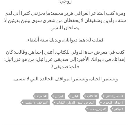
روحي!
ومرة كتب الشاعر العراقي هزبر محمد: ما يحزنني كثيرا أني لدي
ستة دواوين وشقيقان لا يحفظان من شعري سوى بيتين بذيئين لا
يصلحان للنشر.
فقلت له: هما ديوانان، ولديك ستة أشقاء.
كنت في معرض جدة الدولي للكتاب، أتتني إحداهن وقالت: كان
إهدائك في ديوانك الأخير: إلى صديقي عزرائيل، من هو عزرائيل:
قلت: صديقي!.
وتستمر الحياة، وتستمر المواقف الخالدة التي لا تنسى..
#أحمد_الخاني
#الكتّاب
#بابل
#برلين
#شعراء
#عدنان_النحوي
#معرض_لندن_الدولي_للكتاب
#مواقف_لا_تنسى
#ميلانو
#هزبر_محمد