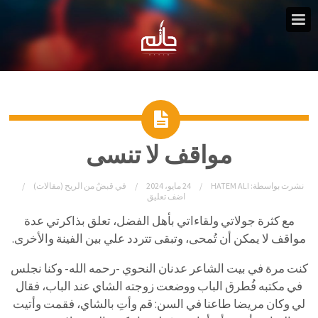
مواقف لا تنسى
نشرت بواسطة:
HATEM ALI
24 مايو، 2024
في
قبضٌ من الريح (مقالات)
اضف تعليق
مع كثرة جولاتي ولقاءاتي بأهل الفضل، تعلق بذاكرتي عدة
مواقف لا يمكن أن تُمحى، وتبقى تتردد علي بين الفينة والأخرى.
كنت مرة في بيت الشاعر عدنان النحوي -رحمه الله- وكنا نجلس
في مكتبه فُطرق الباب ووضعت زوجته الشاي عند الباب، فقال
لي وكان مريضا طاعنا في السن: قم وأتِ بالشاي، فقمت وأتيت