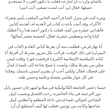
بالشاي وأردت أن أمازحه فقلت يا دكتور العرب لا تستخدم
ضيفها، فقال لي: أنت لست ضيفي، أنت ابني!.
ومرة كنت في منزل الشاعر أحمد الخاني الملقب بأمير شعراء
الأكراد، وقد أتيت بأحدث كتاب لي لأهديه له، أهديته كتابي
فأهداني عشرة من كتبه، فقلت يا دكتور أحمد هذا ربا أعطيك
كتابا واحد وتعطيني عشرة، فقال: الحسنة بعشر أمثالها!
أنا نهاز فرص، فطلبت منه أن يقرظ كتابي القادم (كتاب في
الميزان) في ذلك الوقت، فرحّب بكل سرور بشرط أن أقرظ أنا
كتابه (الملحمة الإسلامية الكبرى) فرفضت فورا، وقلت ليس
مثلي من يقرظ مثلك، ولست يا شيخ بحاجة إلى تلميذك ليدلّ
على فضلك، فقال: ولكني أحب أن يقترن اسمي باسمك، وهكذا
في كل حوار يغلبني بفضله وعلمه وحسن ظنه..
حينما دعتني الجامعة الكاثوليكية في ميلانو لمهرجان جسور بابل
دور الترجمة في بناء الحاضرة، رحت للفندق ونسيت كيبل
الشاحن لجوالي، فساعدتني نادلة المطعم وأعطتني كيبل
شاحنها وكانت من تونس، فقلت لها كيف أستطيع أن أرد