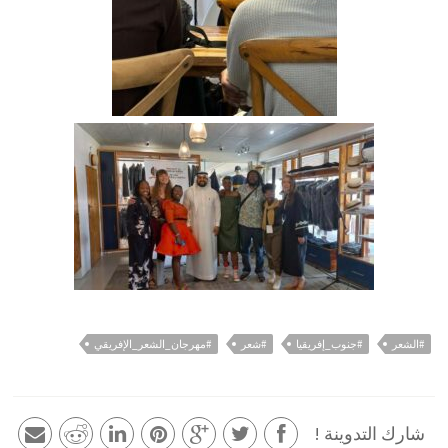
#الشعر
#جنوب_إفريقيا
#شعر
#مهرجان_الشعر_الإفريقي
شارك التدوينة !