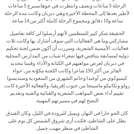
الرحلة 5 ساعات ونصف وانتظرت في جوهانسبرج 5 ساعات
لأطير بعدها إلى المحطة الأخيرة وهي ديربان وكانت مدة الرحلة
ساعة و10 دقائق ومجموع الرحلة كاملة أكثر من 14 ساعة.
الحقيقة شكر كبير للمنظمين لأنهم أرسلوا لي كافة تفاصيل
مشاركتي وما هي الفعاليات التي سوف أشارك بها وكانت ثلاث
فعاليات، الأمسية الشعرية، وسررت أن أكون ضمن لجنة تحكيم
دولية لمسابقة يتنافس فيها شعراء شباب من المدارس المحلية
في ديربان لعرض مواهبهم في الكتابة والأداء. وقمنا بتحديد
الفائز من أكثر 150 شاعرا وكانت اللجنة مكوّنة من: حواء
كيمبوكوي من أوغندا وحاتم الشهري من السعودية وسنديسوا
زولو ونكاتيكو ماسينجا من جنوب إفريقيا، والفعالية الأخيرة كانت
تقييم أداء بعض المواهب الشعرية والغنائية والفنية وتقديم
النصح لهم في مسيرتهم المهنية.
كان الجو حارا في النهار، ويميل للبرودة في الليل، وكان الفندق
يطل على الشاطئ، فكنت أرى شروق الشمس كل يوم على
الشاطئ في منظر مهيب جميل.