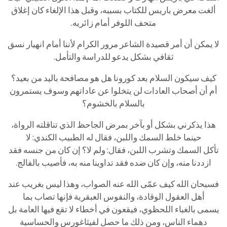
ألغت
معرض
باريس
للكتاب
بسببه،
وقبل
هذا
الإلغاء
كان
إغلاق
متحف
اللوفر
أمام
زائريه
.
لا
يمكن
أن
أمر
قصيدة
الشاعر
مرور
الكرام
لأننا
أمام
انهيار
نسق
ثقافي
بشكل
يدعو
للدراسة
والتأمل
.
كيف
سيكون
السلام
بعد
كورونا
هل
هو
مصافحة
باليد
من
بعيد؟
أم
أن
أصحاب
العادات
لن
يتخلوا
عن
عاداتهم
وسوف
يستمرون
بالسلام
بالخشوم؟
هذا
يذكرني
بشكل
أو
بآخر
بمرض
الجاحظ
الذي
تناقلته
الرواة،
حينما
خلط
السمك
واللبن،
فقال
له
الطبيب
الكندي:
لا
تأكل
السمك
وتشرب
اللبن،
فقال:
ولم
لا؟
إن
كان
من
جنسه
فقد
ازددنا
منه،
وإن
كان
ضده
فقد
تداوينا
منه
به،
فأصيب
بالفالج
.
فسبحان
الله
كيف
عمّى
الله
عنه
الصواب،
وهذا
ليس
بغريب
عند
أهل
العقول
الوقادة،
والنفوس
العبقرية
فإنها
تصاب
بما
يسمى
بالغباء
اللحظوي،
فيقعون
في
أخطاء
لا
تقع
فيها
العامة
بل
دهماء
الناس،
ومن
ذلك
ما
حصل
لفيثاغورس
والحساسية