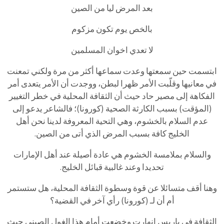
بعد
المرض
ليا
من
الصين
بالخص
يوم
تكون
مزكوم
لا
تعدي
اخوان
المسلمين
ابتسمت
حين
سمعتها
وعدت
سماعها
أكثر
من
مرة
ولكني
تمعنت
في
معانيها
وقلّبت
الأمر
ظهرا
لبطن،
ووجدت
أن
الأمر
يتعدى
أمر
الفكاهة
إلى
مصير
حاد
حيث
أن
الثقافة
المحلية
في
خطر
التغيير
(
المؤقت)
بسبب
الكارثة
الصحية
(
كورونا)؛
فالشاعر
يدعو
إلى
عدم
السلام
بالخشوم،
وهي
التحية
المعروفة
لدينا
نحن
أهل
الخليج
كافة
بسبب
المرض
الذي
أتى
من
الصين
.
والسلام
بملامسة
الخشوم
هي
عادة
أصيلة
عند
أهل
الإمارات
تحديدا
وعند
غالبية
قبائل
الخليج
.
وهنا
أقف
متسائلا
عن
قوة
وسطوة
الثقافة
المحلية،
هل
ستستمر
أم
أن
لـ
(
كورونا)
رأي
آخر
في
القضية؟
الثقافة
في
باريس
انهارت
وخضعت
أمام
هذا
الغول
الصيني
حيث