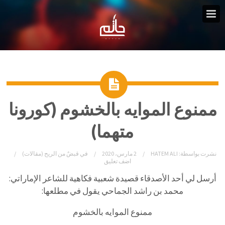
ممنوع الموايه بالخشوم (كورونا
متهما)
نشرت بواسطة:
HATEM ALI
2 مارس، 2020
في
قبضٌ من الريح (مقالات)
اضف تعليق
أرسل
لي
أحد
الأصدقاء
قصيدة
شعبية
فكاهية
للشاعر
الإماراتي:
محمد
بن
راشد
الجماحي
يقول
في
مطلعها:
ممنوع
الموايه
بالخشوم