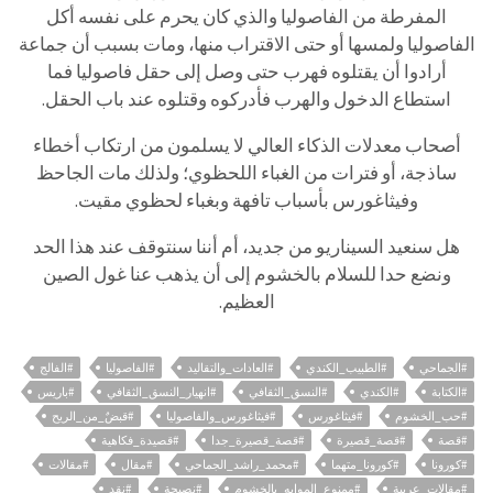
المفرطة
من
الفاصوليا
والذي
كان
يحرم
على
نفسه
أكل
الفاصوليا
ولمسها
أو
حتى
الاقتراب
منها،
ومات
بسبب
أن
جماعة
أرادوا
أن
يقتلوه
فهرب
حتى
وصل
إلى
حقل
فاصوليا
فما
استطاع
الدخول
والهرب
فأدركوه
وقتلوه
عند
باب
الحقل
.
أصحاب
معدلات
الذكاء
العالي
لا
يسلمون
من
ارتكاب
أخطاء
ساذجة،
أو
فترات
من
الغباء
اللحظوي؛
ولذلك
مات
الجاحظ
وفيثاغورس
بأسباب
تافهة
وبغباء
لحظوي
مقيت
.
هل
سنعيد
السيناريو
من
جديد،
أم
أننا
سنتوقف
عند
هذا
الحد
ونضع
حدا
للسلام
بالخشوم
إلى
أن
يذهب
عنا
غول
الصين
العظيم
.
#الجماحي
#الطبيب_الكندي
#العادات_والتقاليد
#الفاصوليا
#الفالج
#الكتابة
#الكندي
#النسق_الثقافي
#انهيار_النسق_الثقافي
#باريس
#حب_الخشوم
#فيثاغورس
#فيثاغورس_والفاصوليا
#قبضٌ_من_الريح
#قصة
#قصة_قصيرة
#قصة_قصيرة_جدا
#قصيدة_فكاهية
#كورونا
#كورونا_متهما
#محمد_راشد_الجماحي
#مقال
#مقالات
#مقالات_عربية
#ممنوع_الموايه_بالخشوم
#نصيحة
#نقد