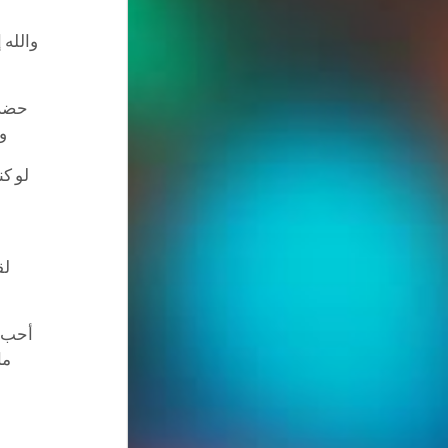
والله
حضرت
و
لو ك
لق
أحب م
ما