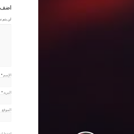
اضف 
لن يتم ن
الإسم
*
البريد
*
الموقع
احفظ اسم