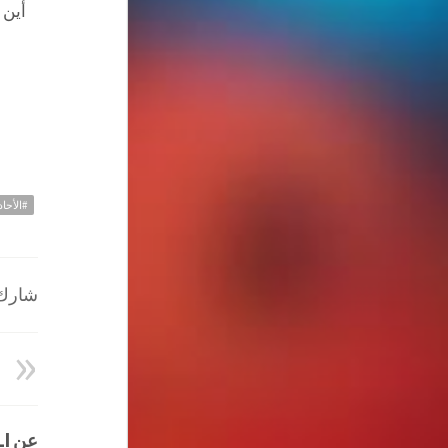
أين 
#الأحا
شارك ا
عن HATEM ALI