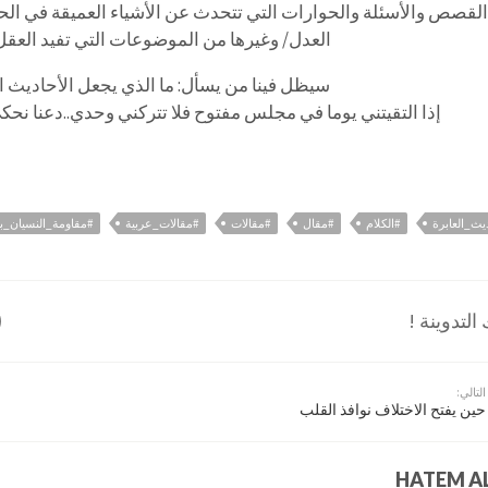
القصص والأسئلة والحوارات التي تتحدث عن الأشياء العميقة في الحيا
العدل/ وغيرها من الموضوعات التي تفيد العقل
سيظل فينا من يسأل: ما الذي يجعل الأحاديث ا
إذا التقيتني يوما في مجلس مفتوح فلا تتركني وحدي..دعنا نحكي د
ديث_العابرة
#الكلام
#مقال
#مقالات
#مقالات_عربية
#مقاومة_النسيان_با
لتدوينة !
التالي:
حين يفتح الاختلاف نوافذ القلب