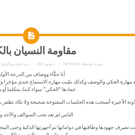
مقاومة النسيان بالك
نشرت بواسطة:
HATEM ALI
2 يونيو، 2025
في
قبضٌ من الريح (
أنا حكّاء ووصاف من الدرجة الأول
 مهارة الحكي والوصف وكذلك نمّيت مهارة الاستماع عندي مؤخرا و
عمادها “الحكي” سواء كنتُ متكلما أو م
آونة الأخيرة أصبحت هذه الجلسات المفتوحة شحيحة ولا تكاد تظفر بو
الناس لم تعد تحب السوالف والأخذ وا
 تصرف جهودها وطاقتها في دواماتها ثم أجهزتها الذكية وحتى الم
كبير على الرموز التعبيرية (الإيموج