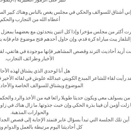
 إني أشتاق للسوالف والحكي في مجلس يغص بالناس وهناك كبير الس
أعطاه الله من التجارب والحكم.
 أكثر من مجلس مؤخرا وإذا كل اثنين يتحدثون مع بعضهما بمعزل ع
التلفاز يبث مباراة كرة قدم، وإن حاول أحدهم فتح موضوع عام فإنه 
نت أريد أحاديث الترند وقصص المشاهير فإنها موجودة في هاتفي، لقد
الأخبار وطرائف التجارب.
هل أنا لوحدي الذي يشتاق لهذه الأح
د رأيت لقاء للشاعر المبدع الكويتي عبدالله علوش في لقائه الأخي
الموضوع ويشتاق للسوالف الخاصة والأحادي
ن يسولف معي ويكون حديثا طويلا رائعا فيه من الأخذ والرد والحكم
 زلت أؤمن أن فينا بذرة الحكي وإن خبت جذوتها. ما زال هناك في ز
والحوارات المذهبة.
أين تلك الجلسة التي تبدأ بسؤال عابر فتمتد الإجابة إلى قصص الج
كل أحاديثنا اليوم مرتبطة بالعمل والدوام وزم