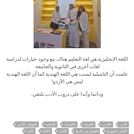
اللغة الإنجليزية هي لغة التعليم هناك، مع وجود خيارات لدراسة
لغات أخرى في الثانوية والجامعة.
علمت أن التاميلية ليست هي اللغة الهندية كما أن اللغة الهندية
ليس هي الأردو!
ودائما وأبدا على دروب الأدب نلتقي..
#أدب
#الحب
#الحياة
#القراءة
#الكتابة
#الوكيل_الأدبي
#حاتم_الشهري
#قبضٌ_من_الريح
#كتاب
#كتابة
#كتب