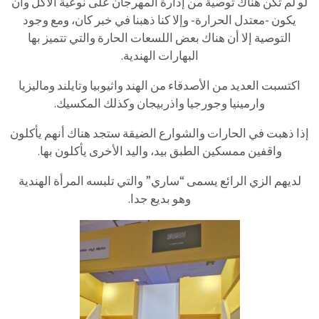
لو لم تكن هناك توصية من إدارة المهرجان على نوعية الأكل وأن
يكون -معتدل الحرارة- وإلا كنا ذهبنا في خبر كان، ومع وجود
التوصية إلا أن هناك بعض اللسعات الحارة والتي تتميز بها
البهارات الهندية.
اكتسبت العديد من الأصدقاء من الهند واثيوبيا وتايلند وماليزيا
وارمينيا وجورجيا واذربيجان وكذلك المكسيك.
إذا ذهبت في الحارات والشوارع الضيقة ستجد هناك أنهم يأكلون
واقفين ممسكين الطبق بيد، واليد الأخرى يأكلون بها.
لديهم الزي الرائع يسمى “ساري” والتي تلبسه المرأة الهندية
وهو بديع جدا.