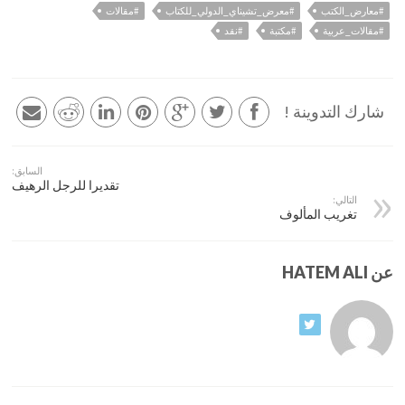
#معارض_الكتب
#معرض_تشيناي_الدولي_للكتاب
#مقالات
#مقالات_عربية
#مكتبة
#نقد
شارك التدوينة !
السابق:
تقديرا للرجل الرهيف
التالي:
تغريب المألوف
عن HATEM ALI