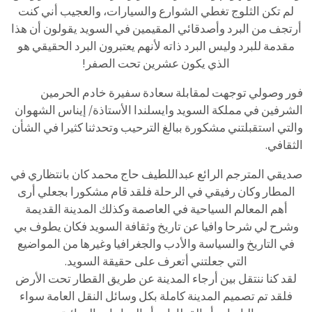
لم تكن الثلوج تغطي الشوارع والسيارات، والعجيب أني كنت
أرتجف من البرد وأصدقائي المقيمين في السويد يقولون أن هذا
مقدمة للبرد وليس البرد ذاته لأنهم يعتبرون البرد الحقيقي هو
الذي يكون عشرين تحت الصفر!
فور وصولي توجهت لمقابلة سعادة سفيرة خادم الحرمين
الشرفين في مملكة السويد وايسلندا الأستاذة/ إيناس الشهوان
والتي استقبلتني مشكورة ببالغ الترحيب وتحدثنا كثيرا في الشأن
الثقافي.
صديقي المترجم الرائع عبداللطيف حاج محمد كان بانتظاري في
المطار وكان رفيقي في الرحلة فلقد قام مشكورا بجعلي أرى
أهم المعالم السياحية في العاصمة وكذلك المدينة القديمة
وشرح لي شرحا وافيا عن تاريخ وثقافة السويد فكان يطوف بي
في التاريخ والسياسة والأدب والجغرافيا وغيرها من المواضيع
التي جعلتني أتعرف على حقيقة السويد.
لقد كنا ننتقل بين أرجاء المدينة عن طريق القطار تحت الأرض
فلقد تم تصميم المدينة كاملة بكل وسائل النقل العامة سواء