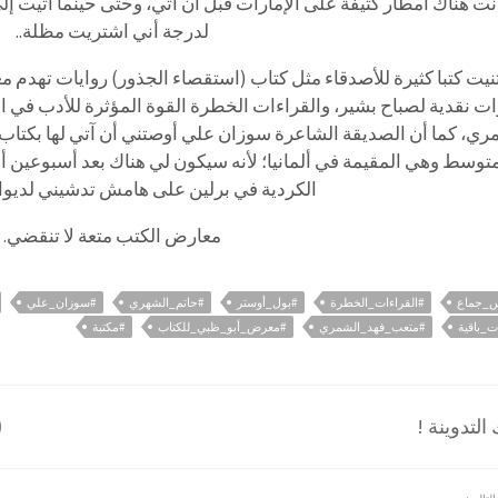
نت هناك أمطار كثيفة على الإمارات قبل أن آتي، وحتى حينما أتيت إ
لدرجة أني اشتريت مظلة..
نيت كتبا كثيرة للأصدقاء مثل كتاب (استقصاء الجذور) روايات تهدم مع
ت نقدية لصباح بشير، والقراءات الخطرة القوة المؤثرة للأدب في ا
ري، كما أن الصديقة الشاعرة سوزان علي أوصتني أن آتي لها بكتاب 
متوسط وهي المقيمة في ألمانيا؛ لأنه سيكون لي هناك بعد أسبوعين 
الكردية في برلين على هامش تدشيني لديوان
معارض الكتب متعة لا تنقضي.
س_جماع
#القراءات_الخطرة
#بول_أوستر
#حاتم_الشهري
#سوزان_علي
_باقية
#متعب_فهد_الشمري
#معرض_أبو_ظبي_للكتاب
#مكتبة
لتدوينة !