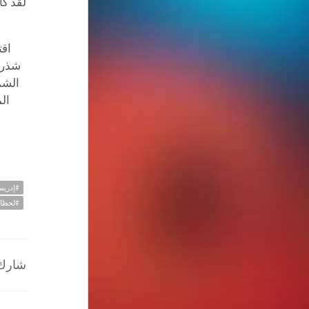
لقد كا
اقت
شذرا
الشم
ال
#إدري
#لحظات
شارك ا