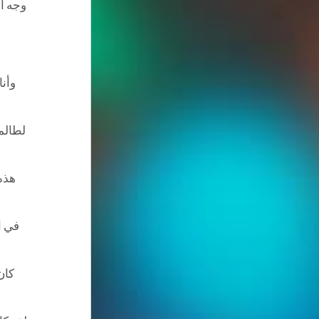
وجه ال
وأنا
لطالم
هذه 
في ا
كان