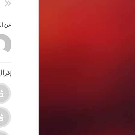
عن HATEM ALI
إقرأ أي