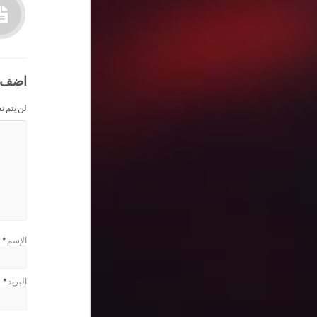
اضف 
لن يتم ن
الإسم
*
البريد
*