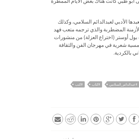
لى أبو ظبي كانت هناك بعض الأيام الممطرة
بدها الأدبي لعبدالدائم السلامي، وكذلك
لأزمنة المضطربة والذي ترجمه متعب فهد
بول أوستر (اختراع العزلة) من منشورات
أمسية شعرية في مهرجان الفن والثقافة
ي بالكردية.
#عبدالدائم_السلامي
#كتاب
#كتب