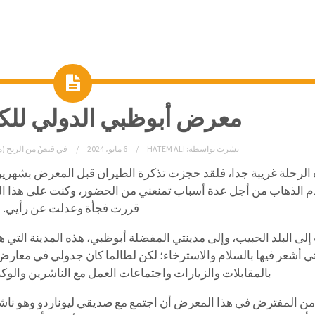
معرض أبوظبي الدولي للكتاب 
نشرت بواسطة:
HATEM ALI
6 مايو، 2024
في
قبضٌ من الريح (م
الرحلة غريبة جدا، فلقد حجزت تذكرة الطيران قبل المعرض بشهرين
 الذهاب من أجل عدة أسباب تمنعني من الحضور، وكنت على هذا الرأي
قررت فجأة وعدلت عن رأيي.
لى البلد الحبيب، وإلى مدينتي المفضلة أبوظبي، هذه المدينة التي هي
تي أشعر فيها بالسلام والاسترخاء؛ لكن لطالما كان جدولي في معارض 
بالمقابلات والزيارات واجتماعات العمل مع الناشرين والوكلا
من المفترض في هذا المعرض أن اجتمع مع صديقي ليوناردو وهو ناش