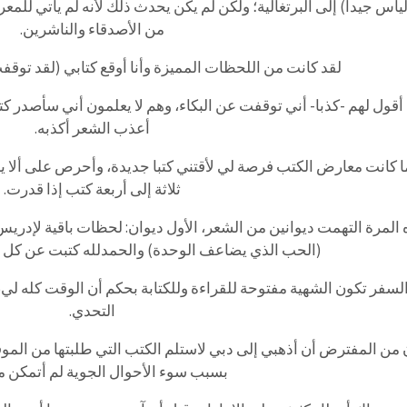
يأس جيدا) إلى البرتغالية؛ ولكن لم يكن يحدث ذلك لأنه لم يأتي للمع
من الأصدقاء والناشرين.
لقد كانت من اللحظات المميزة وأنا أوقع كتابي (لقد توقفت
 أقول لهم -كذبا- أني توقفت عن البكاء، وهم لا يعلمون أني سأصدر كتا
أعذب الشعر أكذبه.
ا كانت معارض الكتب فرصة لي لأقتني كتبا جديدة، وأحرص على ألا ين
ثلاثة إلى أربعة كتب إذا قدرت.
المرة التهمت ديوانين من الشعر، الأول ديوان: لحظات باقية لإدريس
(الحب الذي يضاعف الوحدة) والحمدلله كتبت عن كل د
لسفر تكون الشهية مفتوحة للقراءة وللكتابة بحكم أن الوقت كله لي
التحدي.
 من المفترض أن أذهبي إلى دبي لاستلم الكتب التي طلبتها من المو
بسبب سوء الأحوال الجوية لم أتمكن م