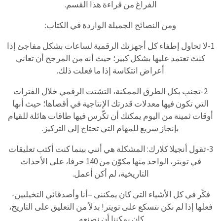
الفراغ من قراءة هذا القسم.
ومن النصائح الجميلة الواردة في الكتاب:
1-لا تحاول إطفاء كل أجهزتك الرقمية لساعات بشكل مفاجئ إذا
كنتَ تعتمد عليها بشكل كبير؛ حيث أنه من المرجح أن تعاني
أعراض انتكاسة إذا ما فعلت ذلك.
2-تجنب بكل الطرق الممكنة، التشتت الرقمي خلال الفترات
التي تكون فيها معدلات قدرتك الإنتاجية في أقصاها؛ حيث أنها
أوقات ثمينة من اليوم يمكنك أن تكّرس فيها طاقات هائلة للقيام
بإنجاز سريع للمهام التي تحتاج إلى التركيز.
3-تقول أنجيلا كلارك: المشكلة هي أنني بينما كنت أكتب تعليقات
في تويتر، الواحد منها مكوّن من 140 حرفا، على الأحداث
التاريخية، لم أكن أعمل.
فكّر في كل الأشياء التي كان يمكنني –أنا وأصدقائي التخيليين-
فعلها إذا لم نكن نتسكع على تويتر! بدلاً من التعليق على التاريخ،
كان يمكننا أن نصنعه.