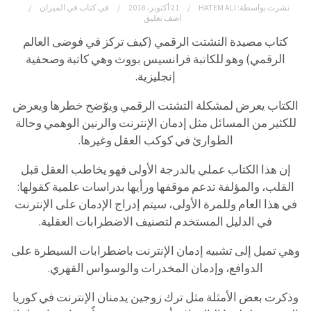
نشرت بواسطة:
HATEM ALI
21 أكتوبر، 2018
في
كتاب في الميزان
اضف تعليق
كتاب مصيدة التشتت الرقمي (كيف تركز في فوضى العالم
الرقمي) وهو للكاتبة فرانسيس بووث وهي كاتبة وصحفية
إنجليزية.
الكتاب يعرض لمشكلة التشتت الرقمي ويوّضح خطرها ويعرض
للكثير من المسائل مثل إدمان الإنترنت والرنين الوهمي وحالة
الطوارئ في كوكب العقل وغيرها.
إن هذا الكتاب عملي بالدرجة الأولى فهو يخاطب العقل قبل
القلب، والمؤلفة تدعم موقفها ورأيها بدراسات علمية كقولها:
في هذا العام وللمرة الأولى، سيتم إدراج الإدمان على الإنترنت
في الدليل المستخدم لتصنيف الاضطرابات العقلية.
وهي تميل إلى تشبيه إدمان الإنترنت باضطرابات السيطرة على
الدوافع، وإدمان المخدرات والوسواس القهري.
وذكرت بعض الأمثلة مثل ترك زوجين يدمنان الإنترنت في كوريا