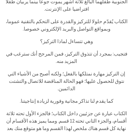
الجنوبية طفلهما البالغ ثلاثة أشهر يموت جوعاً بينما يربيان طفلا
افتراضيا على الإنترنت.
الكتاب يُقدّم حلولا للتركيز والقدرة على التحكم بالتقنية عموما،
وبمواقع التواصل والبريد الإلكتروني خصوصا.
وهي تتساءل لماذا التركيز؟
فتجيب: بمجرد أن تتذوق التركيز، فمن المرجح أنك سترغب في
المزيد منه.
إن التركيز مهارة نمتلكها بالفعل؛ ولكنه أصبح من الأشياء التي
نتوق للحصول عليها؛ فهو الحالة المناقضة للاتصال والتشتت
الدائمين.
كما يقدم لنا تذاكر مجانية وفورية لزيادة إنتاجيتنا.
الكتاب عبارة عن جزئيين داخل الكتاب؛ فالجزء الأول تحته ثلاثة
أقسام، والجزء الثاني تحته 12 قسم. ومما يميز هذه الأقسام أن
نهاية كل قسم هناك ملخص لهذا القسم وما هو متوقع منك بعد