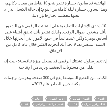
الهاتفية قد يعانون خسارة تقدر بنحو 10 نقاط من معدل ذكائهم،
وهذا يساوي خسارة ليلة كاملة من النوم؛ إن حالة الكسل التي لا
يحبها معظمنا نختارها بإرادتنا.
10-إحدى الإشارات التقليدية على التشتت الرقمي هي الشعور
بأنك مشغول طوال الوقت، ولذلك تشعر بأنك تحقق أشياء على
أساس يومي؛ ولكن عندما تبدأ في جمع الأمور التي أنجزتها خلال
السنة المنصرمة، لا تجد أنك أنجزت الكثير خلال عام كامل من
الإرهاق.
إن تغيير سلوك تشتتك الرقمي قد يمنحك ميزة تنافسية؛ حيث إنه
يقلل من مستويات الضغط، ويزيد من الإنتاجية.
الكتاب من القطع المتوسط يقع في 300 صفحة وهو من ترجمات
مكتبة جرير الصادر عام 2017م.
#إدمان
#إدمان_الإنترنت
#حاتم_الشهري
#كتاب
#كتاب_في_الميزان
#كتب
#مصيدة_التشتت_الرقمي
#نقد