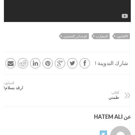
#القانون
#مشارب
#وجدان_الحصيني
شارك التدوينة !
السابق:
ارقد بسلام!
التالي:
طمني
عن HATEM ALI