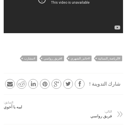
#الرياضة_النسائية
#حاتم_الشهري
#فريق_رواسي
#مشارب
شارك التدوينة !
السابق:
لبيه يا أخوي
التالي:
فريق رواسي