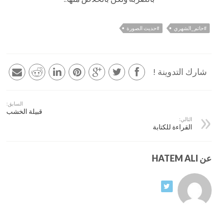
#حاتم_الشهري
#حديث الصورة
شارك التدوينة !
السابق:
قبيلة الخشب
التالي:
القراءة للكتابة
عن HATEM ALI