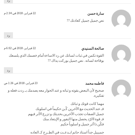
رد
سارة حسن
22 فبراير، 2018 في 2:34 م
نص جميل جميل كعادتك ??
رد
صالحة السنيدي
22 فبراير، 2018 في 6:02 م
القوة تكمن في ثبات لسانك عن رد الاساءة أمام خصمك الذي يلسعك
بوقاحة لسانه . نص جميل بوركت يداك ??
رد
فاطمه محمد
23 فبراير، 2018 في 1:26 ص
صحيح لأن البعض بقوته و ثباته و عند الحوار معه يصدمك بـ ردت فعله و
تفكيره.
مهما كانت قوتك و ثباتك
فـ عند الحديث مع الآخرين كُـن حكيماً في اسلوبك
جميل الصفات تجذب الآخرين بحديثك و تزرع الأثر فيهم
فـ قوة االرّد يحصل منها النفور و الإبتعاد منك
فكُن ذا أثر جميل و اسلوباً حكيم
جميييل جداً استاذ حاتم ابـدعـت في الطـرح كـ العاده