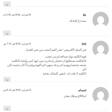
رد
علا
20 فبراير، 2018 في 11:00 م
مبدددع كعادتك
رد
Exit
21 فبراير، 2018 في 7:16 ص
في المثل الأفريقي “تعثر الفم أصعب من تعثر القدم”..
قوة الكلمه تولد صداقه او تثير غضب
فابلكلمه تستطيع ان تحصل ع ماتريد دون جهد كبير وايضا بالكلمه
تسعد شخصا وتهدم اخر و قد ينتهي الم القوة ويلتم اياً كان حجمه لكن
الم
الكلمه لا طب له ..انتقي كلماتك بعنايه .
رد
ابتسام
22 فبراير، 2018 في 8:15 ص
ابداااااع بمثلك نفخر
رد