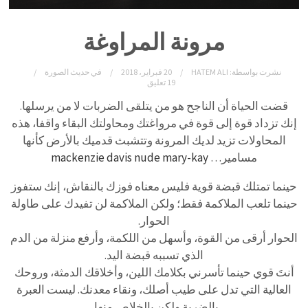
مرونة المراوغة
نشرت بواسطة:
HATEM ALI
20 فبراير، 2018
في
حديث الصورة
19 تعليق
قضت الحياة أن الناجح هو من يتلقى الضربات لا من يرسلها.
إنك تزداد قوة إلى قوة في مرواغتك ومحاولتك البقاء واقفا، هذه
المحاولات تزيد لديك المرونة وتتشبث قدميك بالأرض كأنها
مسامير…
mackenzie davis nude mary-kay
حينما تمتلك قبضة قوية فليس معناه فوزك بالنقاش، إنك ستفوز
حينما تلعب الملاكمة فقط؛ ولكن الملاكمة لن تفيدك على طاولة
الحوار.
الحوار أرقى من القوة، وأسهل من اللكمة، وأرفع منزلة من الدم
الذي تسببه قبضة اليد.
أنتَ قوي حينما تأسرني بكلامك اللين، وأخلاقك الدمثة، وروحك
العالية التي تدل على طيب أصلك، ونقاء معدنك. ليست العبرة
بالضربة ولكن بالخلاص منها..