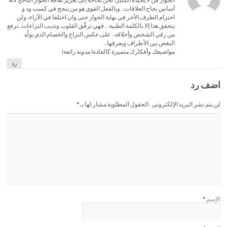
أساس نجاح العلاقات.. وبالفعل القوي هو من ينجح في كسب ود و
احترام الطرف الآخر في نهاية الحوار حتى وان اختلفا في الآراء، ولن
يتحقق هذا إلا بالكلمة الطيبة .. فهي ترقّق القلوب وتذيب النزاعات..ترفع
من رقي الشخص وأخلاقه.. على عكس النزاع والخصام الذي يولّد
البغض بين الأطراف ويفرقها..
مواضيعك وأفكارك متميزة كالعادة! مدونة رائعة!
رد
اضف رد
لن يتم نشر البريد الإلكتروني . الحقول المطلوبة مشار لها بـ
*
الإسم
*