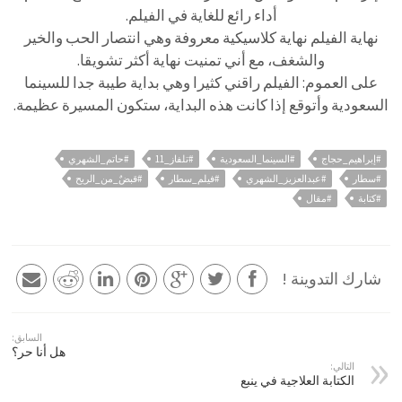
أداء رائع للغاية في الفيلم.
نهاية الفيلم نهاية كلاسيكية معروفة وهي انتصار الحب والخير
والشغف، مع أني تمنيت نهاية أكثر تشويقا.
على العموم: الفيلم راقني كثيرا وهي بداية طيبة جدا للسينما
السعودية وأتوقع إذا كانت هذه البداية، ستكون المسيرة عظيمة.
#إبراهيم_حجاج
#السينما_السعودية
#تلفاز_11
#حاتم_الشهري
#سطار
#عبدالعزيز_الشهري
#فيلم_سطار
#قبضٌ_من_الريح
#كتابة
#مقال
شارك التدوينة !
السابق:
هل أنا حر؟
التالي:
الكتابة العلاجية في ينبع