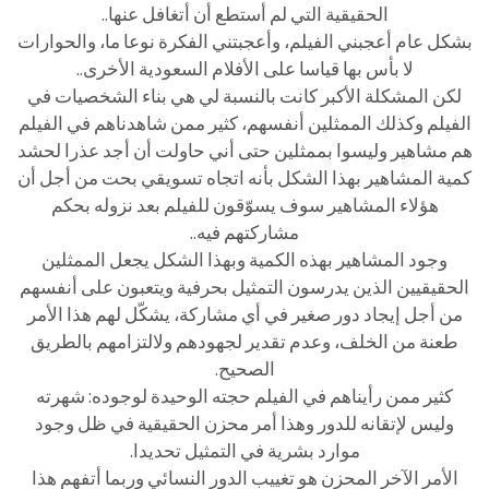
الحقيقية التي لم أستطع أن أتغافل عنها..
بشكل عام أعجبني الفيلم، وأعجبتني الفكرة نوعا ما، والحوارات
لا بأس بها قياسا على الأفلام السعودية الأخرى..
لكن المشكلة الأكبر كانت بالنسبة لي هي بناء الشخصيات في
الفيلم وكذلك الممثلين أنفسهم، كثير ممن شاهدناهم في الفيلم
هم مشاهير وليسوا بممثلين حتى أني حاولت أن أجد عذرا لحشد
كمية المشاهير بهذا الشكل بأنه اتجاه تسويقي بحت من أجل أن
هؤلاء المشاهير سوف يسوّقون للفيلم بعد نزوله بحكم
مشاركتهم فيه..
وجود المشاهير بهذه الكمية وبهذا الشكل يجعل الممثلين
الحقيقيين الذين يدرسون التمثيل بحرفية ويتعبون على أنفسهم
من أجل إيجاد دور صغير في أي مشاركة، يشكّل لهم هذا الأمر
طعنة من الخلف، وعدم تقدير لجهودهم ولالتزامهم بالطريق
الصحيح.
كثير ممن رأيناهم في الفيلم حجته الوحيدة لوجوده: شهرته
وليس لإتقانه للدور وهذا أمر محزن الحقيقية في ظل وجود
موارد بشرية في التمثيل تحديدا.
الأمر الآخر المحزن هو تغييب الدور النسائي وربما أتفهم هذا