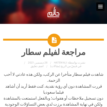
مراجعة لفيلم سطار
نشرت بواسطة:
HATEM ALI
28 ديسمبر، 2023
في
قبضٌ من الريح (مقالات)
اضف تعليق
شاهدت فيلم سطار متأخرا عن الركب، ولكن هذه عادتي لا أحب
الزحمة..
قررت المشاهدة دون أي رؤية نقدية، كنت فقط أريد أن أشاهد
فيلما سعوديا
دون تسجيل ملاحظات أو هفوات؛ وبالفعل استمتعت بالمشاهدة
ولكن في نهاية المشاهدة برزت لدي بعض التساؤلات الوجودية