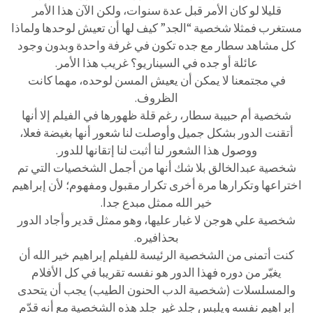
قليلا لو كان الأمر قبل عدة سنوات، ولكن الآن هذا الأمر
مستغرب فمثلا شخصية “الجد” كيف لها أن تعيش لوحدها ولماذا
كل مشاهد سطار مع جده تكون في غرفة واحدة وبدون وجود
عائلة أو جده في السيناريو؟ غريب هذا الأمر.
في مجتمعنا لا يمكن أن يعيش المسن لوحده، مهما كانت
الظروف.
شخصية أم حبيبة سطار، رغم قلة ظهورها في الفيلم إلا أنها
أتقنت الدور بشكل جميل وأوصلت لنا شعور أنها بغيضة فعلا،
ووصول هذا الشعور لنا أثبت لنا إتقانها للدور.
شخصية عبدالخالق بلا شك أنها من أجمل الشخصيات التي تم
اختراعها وتكرارها مرة أخرى تكرار مقبول ومفهوم؛ لأن إبراهيم
خير الله ممثل مبدع جدا.
شخصية علي هوجن لا غبار عليها، وهو ممثل قدير وأجاد الدور
بحذافيره.
كنت أتمنى من الشخصية الرئيسة للفيلم إبراهيم خير الله أن
يغيّر من دوره فهذا الدور هو نفسه تقريبا في كل الأفلام
والمسلسلات (شخصية الدب الحنون الطيب) يجب أن يتحدى
إبراهيم نفسه ويلبس جلد غير جلد هذه الشخصية مع أنه قدّم